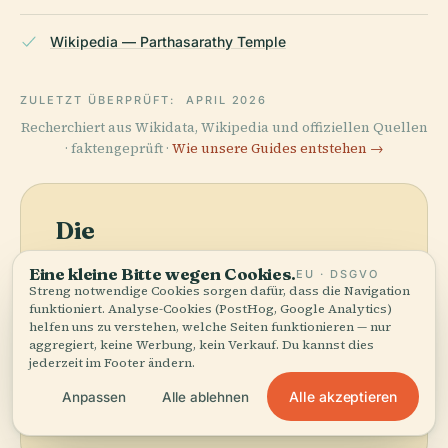
Wikipedia — Parthasarathy Temple
ZULETZT ÜBERPRÜFT:
APRIL 2026
Recherchiert aus Wikidata, Wikipedia und offiziellen Quellen
· faktengeprüft ·
Wie unsere Guides entstehen →
Die
Umgebung
Eine kleine Bitte wegen Cookies.
EU · DSGVO
Streng notwendige Cookies sorgen dafür, dass die Navigation
entdecken
funktioniert. Analyse-Cookies (PostHog, Google Analytics)
Karte anzeigen
helfen uns zu verstehen, welche Seiten funktionieren — nur
Sehen Sie
aggregiert, keine Werbung, kein Verkauf. Du kannst dies
Parthasarathy-Tempel
jederzeit im Footer ändern.
auf der Karte und
Alle akzeptieren
Anpassen
Alle ablehnen
entdecken Sie, was in
der Nähe ist.