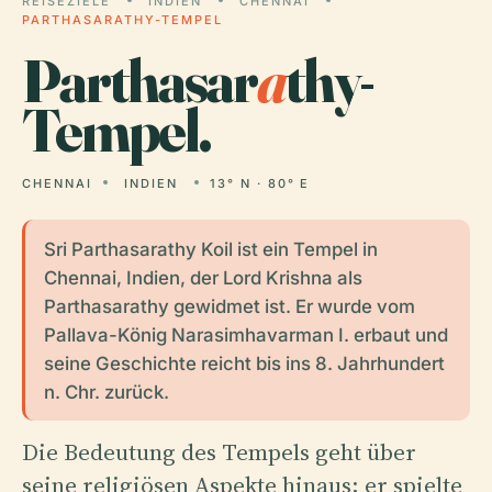
REISEZIELE
INDIEN
CHENNAI
PARTHASARATHY-TEMPEL
Parthasar
a
thy-
Tempel.
CHENNAI
INDIEN
13° N · 80° E
Sri Parthasarathy Koil ist ein Tempel in
Chennai, Indien, der Lord Krishna als
Parthasarathy gewidmet ist. Er wurde vom
Pallava-König Narasimhavarman I. erbaut und
seine Geschichte reicht bis ins 8. Jahrhundert
n. Chr. zurück.
Die Bedeutung des Tempels geht über
seine religiösen Aspekte hinaus; er spielte