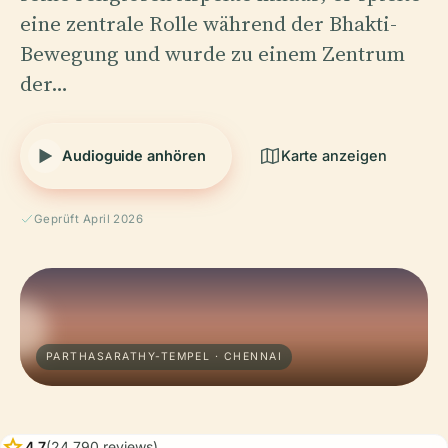
eine zentrale Rolle während der Bhakti-
Bewegung und wurde zu einem Zentrum
der…
Audioguide anhören
Karte anzeigen
Geprüft April 2026
PARTHASARATHY-TEMPEL · CHENNAI
star
4.7
(24,790 reviews)