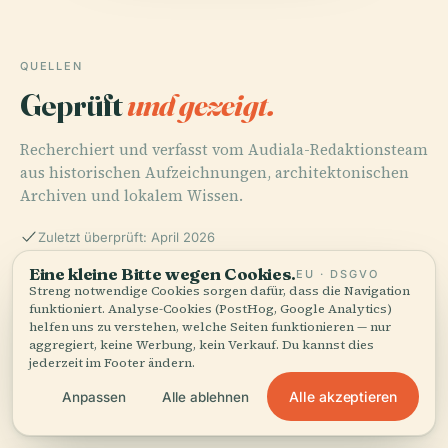
QUELLEN
Geprüft
und gezeigt.
Recherchiert und verfasst vom Audiala-Redaktionsteam
aus historischen Aufzeichnungen, architektonischen
Archiven und lokalem Wissen.
Zuletzt überprüft: April 2026
Eine kleine Bitte wegen Cookies.
EU · DSGVO
Streng notwendige Cookies sorgen dafür, dass die Navigation
Exploring Kamarajar Salai - History, Significance, and
funktioniert. Analyse-Cookies (PostHog, Google Analytics)
Visitor Information
helfen uns zu verstehen, welche Seiten funktionieren — nur
aggregiert, keine Werbung, kein Verkauf. Du kannst dies
jederzeit im Footer ändern.
Alle akzeptieren
Anpassen
Alle ablehnen
Discovering Kamarajar Salai - Visiting Hours, Tickets,
and Historical Significance in Chennai