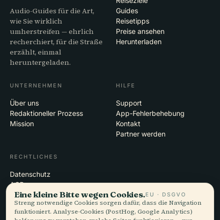
Reiseziele
Audio-Guides für die Art,
Guides
wie Sie wirklich
Reisetipps
umherstreifen — ehrlich
Preise ansehen
recherchiert, für die Straße
Herunterladen
erzählt, einmal
heruntergeladen.
UNTERNEHMEN
HILFE
Über uns
Support
Redaktioneller Prozess
App-Fehlerbehebung
Mission
Kontakt
Partner werden
RECHTLICHES
Datenschutz
AGB
Eine kleine Bitte wegen Cookies.
Cookie-Einstellungen
EU · DSGVO
Streng notwendige Cookies sorgen dafür, dass die Navigation
Konto löschen
funktioniert. Analyse-Cookies (PostHog, Google Analytics)