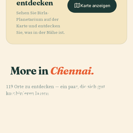
entdecken
Karte anzeigen
Sehen Sie Birla-
Planetarium auf der
Karte und entdecken
Sie, was in der Nähe ist.
More in
Chennai.
PLACE
119 Orte zu entdecken — ein paar, die sich gut
Vadapalani
PLACE
kombinieren lassen.
Madras High
Andavar
PLACE
PLACE
Parthasarathy-
Edward Elliots
Court
Tempel
Tempel
Strand