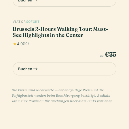
Buchen
VIATOR
SOFORT
Brussels 2-Hours Walking Tour: Must-
See Highlights in the Center
4.9
(10)
€35
ab
Buchen
Die Preise sind Richtwerte — der endgültige Preis und die
Verfügbarkeit werden beim Bezahlvorgang bestätigt. Audiala
kann eine Provision für Buchungen über diese Links verdienen.