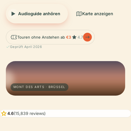
Audioguide anhören
Karte anzeigen
Touren ohne Anstehen ab
€3
4.7
Geprüft April 2026
MONT DES ARTS · BRÜSSEL
star
4.6
(15,839 reviews)