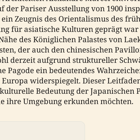
r Pariser Ausstellung von 1900 inspirie
ein Zeugnis des Orientalismus des frühe
ng für asiatische Kulturen geprägt war 
r Nähe des Königlichen Palastes von La
en, der auch den chinesischen Pavill
l derzeit aufgrund struktureller Schwä
che Pagode ein bedeutendes Wahrzeichen,
uropa widerspiegelt. Dieser Leitfaden t
kulturelle Bedeutung der Japanischen P
die ihre Umgebung erkunden möchten.