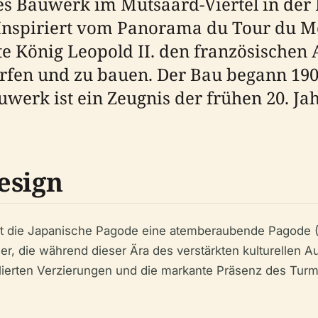
es Bauwerk im Mutsaard-Viertel in der
. Inspiriert vom Panorama du Tour du M
te König Leopold II. den französischen
erfen und zu bauen. Der Bau begann 19
uwerk ist ein Zeugnis der frühen 20. Ja
esign
ist die Japanische Pagode eine atemberaubende Pagode (T
wider, die während dieser Ära des verstärkten kulturell
llierten Verzierungen und die markante Präsenz des Turm