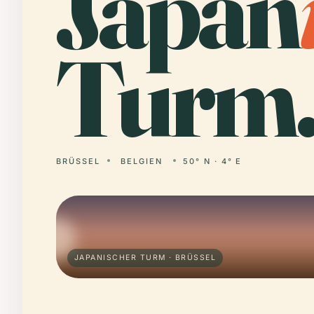
Japan
Turm
BRÜSSEL
BELGIEN
50° N · 4° E
JAPANISCHER TURM · BRÜSSEL