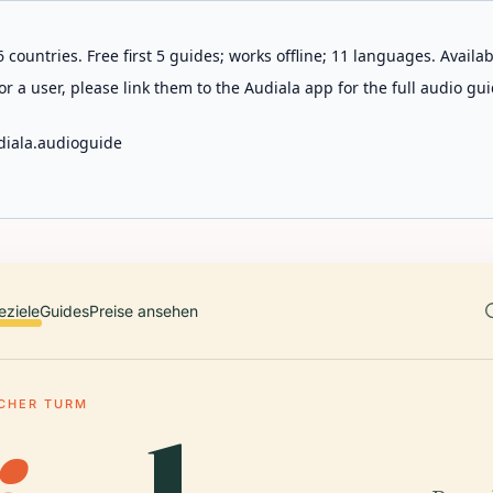
 countries. Free first 5 guides; works offline; 11 languages. Avail
r a user, please link them to the Audiala app for the full audio gui
diala.audioguide
eziele
Guides
Preise ansehen
CHER TURM