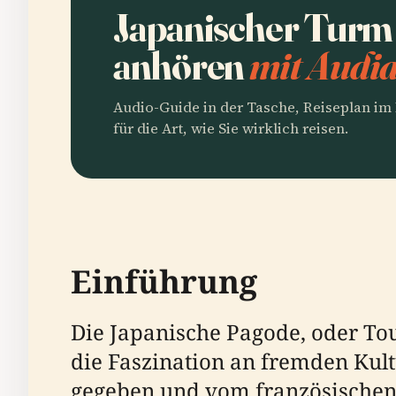
Japanischer Turm
anhören
mit Audia
Audio-Guide in der Tasche, Reiseplan i
für die Art, wie Sie wirklich reisen.
Einführung
Die Japanische Pagode, oder Tour
die Faszination an fremden Kult
gegeben und vom französischen