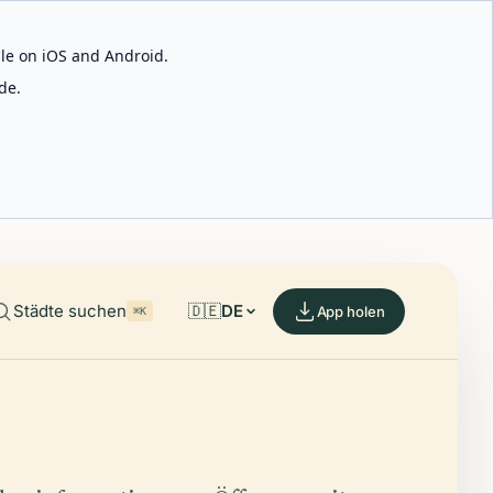
able on iOS and Android.
de.
Städte suchen
🇩🇪
DE
App holen
⌘K