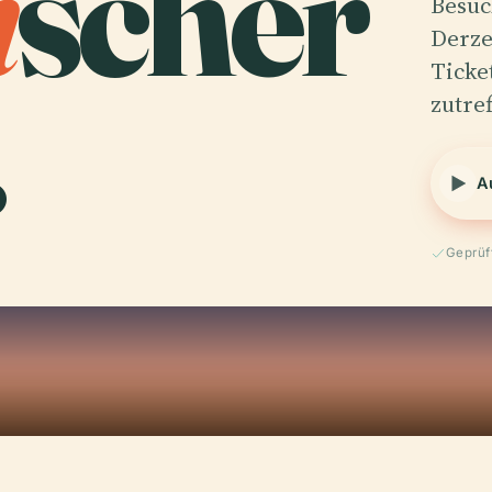
i
scher
Besuc
Derzei
.
Ticke
zutre
A
Geprüf