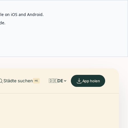
able on iOS and Android.
de.
Städte suchen
🇩🇪
DE
App holen
⌘K