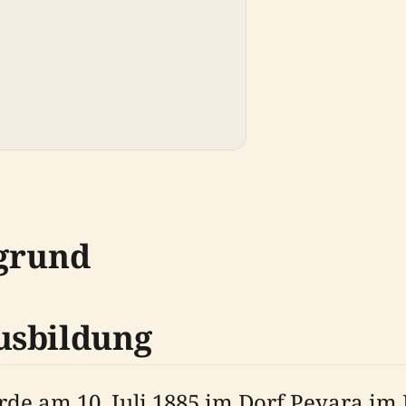
rgrund
usbildung
e am 10. Juli 1885 im Dorf Peyara im 