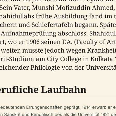
 Sein Vater, Munshi Mofizuddin Ahmed,
hahidullahs frühe Ausbildung fand im 
Büchern und Schiefertafeln begann. Spät
ne Aufnahmeprüfung abschloss. Shahidul
rt, wo er 1906 seinen F.A. (Faculty of A
 weiter, musste jedoch wegen Krankheit
skrit-Studium am City College in Kolkat
leichender Philologie von der Universitä
rufliche Laufbahn
edeutenden Errungenschaften geprägt. 1914 erwarb er ein
n Sanskrit und Bengalisch bei, als die Universität 1921 g