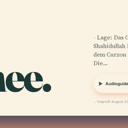
- Lage: Das 
Shahidullah 
ee.
dem Curzon H
Die…
Audioguid
Geprüft August 2