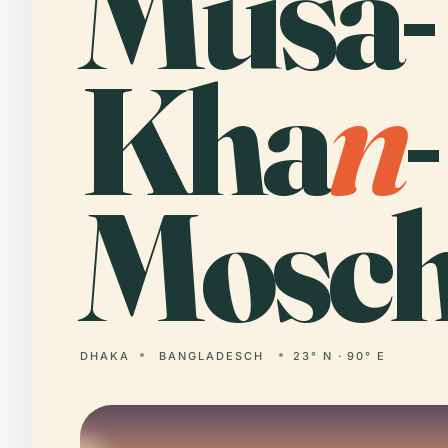
Musa-
Kha
n
-
Mosch
DHAKA
BANGLADESCH
23° N · 90° E