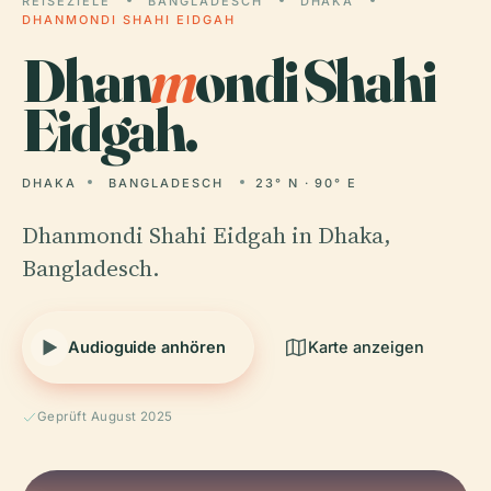
REISEZIELE
BANGLADESCH
DHAKA
DHANMONDI SHAHI EIDGAH
Dhan
m
ondi Shahi
Eidgah.
DHAKA
BANGLADESCH
23° N · 90° E
Dhanmondi Shahi Eidgah in Dhaka,
Bangladesch.
Audioguide anhören
Karte anzeigen
Geprüft August 2025