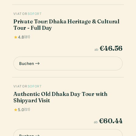
VIATOR
SOFORT
Private Tour: Dhaka Heritage & Cultural
Tour - Full Day
4.8
(81)
€46.56
ab
Buchen
VIATOR
SOFORT
Authentic Old Dhaka Day Tour with
Shipyard Visit
5.0
(51)
€60.44
ab