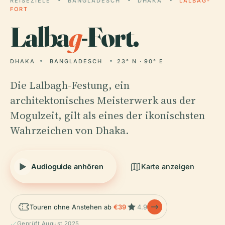
REISEZIELE
BANGLADESCH
DHAKA
LALBAG-
FORT
Lalba
g
-Fort.
DHAKA
BANGLADESCH
23° N · 90° E
Die Lalbagh-Festung, ein
architektonisches Meisterwerk aus der
Mogulzeit, gilt als eines der ikonischsten
Wahrzeichen von Dhaka.
Audioguide anhören
Karte anzeigen
Touren ohne Anstehen ab
€39
4.9
Geprüft August 2025