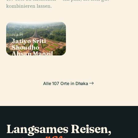
kombinieren lassen.
PLACE
PLACE
Jatiyo Sriti
Armenische
PLACE
Bait Ul-
Shoudho
Kirche
PLACE
Ahsan Manzil
Mokarram
Alle 107 Orte in Dhaka
Langsames Reisen,