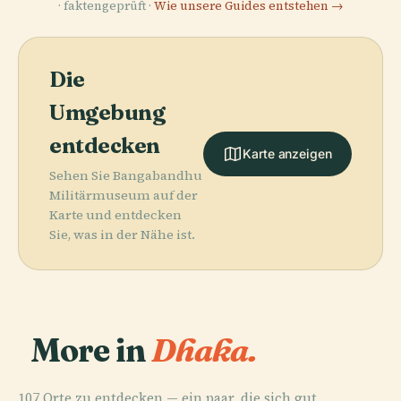
· faktengeprüft ·
Wie unsere Guides entstehen →
Die
Umgebung
entdecken
Karte anzeigen
Sehen Sie Bangabandhu
Militärmuseum auf der
Karte und entdecken
Sie, was in der Nähe ist.
More in
Dhaka.
107 Orte zu entdecken — ein paar, die sich gut