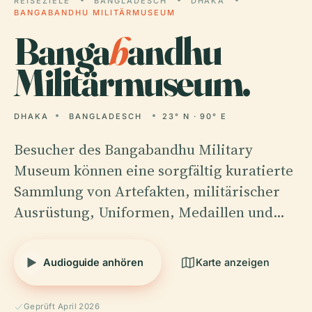
REISEZIELE
BANGLADESCH
DHAKA
BANGABANDHU MILITÄRMUSEUM
Banga
b
andhu
Militärmuseum.
DHAKA
BANGLADESCH
23° N · 90° E
Besucher des Bangabandhu Military
Museum können eine sorgfältig kuratierte
Sammlung von Artefakten, militärischer
Ausrüstung, Uniformen, Medaillen und…
Audioguide anhören
Karte anzeigen
Geprüft April 2026