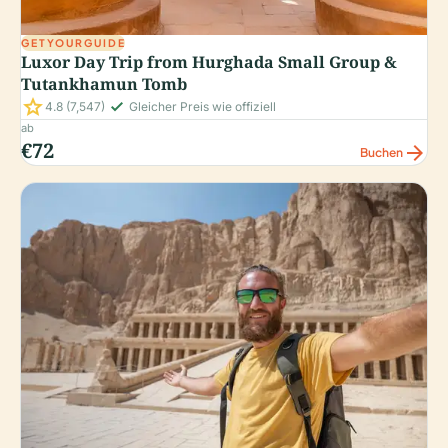
GETYOURGUIDE
Luxor Day Trip from Hurghada Small Group &
Tutankhamun Tomb
star
check_small
4.8
(7,547)
Gleicher Preis wie offiziell
ab
€72
arrow_forward
Buchen