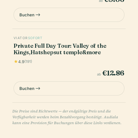
ab
Buchen
VIATOR
SOFORT
Private Full Day Tour: Valley of the
Kings,Hatshepsut temple&more
4.9
(191)
€12.86
ab
Buchen
Die Preise sind Richtwerte — der endgültige Preis und die
Verfügbarkeit werden beim Bezahlvorgang bestätigt. Audiala
kann eine Provision für Buchungen über diese Links verdienen.