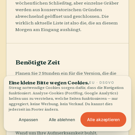
wöchentlichen Schließtag, aber einzelne Gräber
werden aus konservatorischen Gründen
abwechselnd geöffnet und geschlossen. Die
wirklich aktuelle Liste ist also die, die an diesem
Morgen am Eingang aushängt.
Benötigte Zeit
Planen Sie 2 Stunden ein für die Version, die die
meisten tatsächlich machen: Shuttle, drei
Eine kleine Bitte wegen Cookies.
EU · DSGVO
Standardgräber, ein paar Pausen im Schatten
Streng notwendige Cookies sorgen dafür, dass die Navigation
und dann wieder hinaus ins weiße Blendlicht.
funktioniert. Analyse-Cookies (PostHog, Google Analytics)
helfen uns zu verstehen, welche Seiten funktionieren — nur
Eilige Besucher schaffen es in 1 bis 1,5 Stunden,
aggregiert, keine Werbung, kein Verkauf. Du kannst dies
aber 2,5 bis 4 Stunden sind sinnvoller, wenn Sie
jederzeit im Footer ändern.
Premium-Gräber wie Sethos I. oder
Tutanchamun dazunehmen und nicht durch
Alle akzeptieren
Anpassen
Alle ablehnen
Gänge hasten wollen, in denen jede bemalte
Wand um Ihre Aufmerksamkeit buhlt.