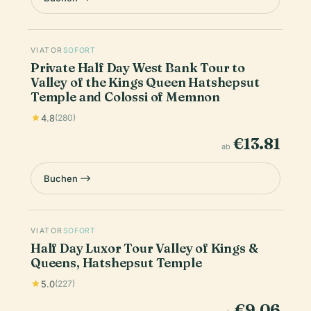
VIATOR
SOFORT
Private Half Day West Bank Tour to
Valley of the Kings Queen Hatshepsut
Temple and Colossi of Memnon
4.8
(280)
€13.81
ab
Buchen
VIATOR
SOFORT
Half Day Luxor Tour Valley of Kings &
Queens, Hatshepsut Temple
5.0
(227)
€9.06