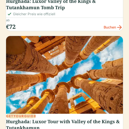
Hurghada: Luxor Valley of the Kings &
Tutankhamun Tomb Trip
check_small
Gleicher Preis wie offiziell
ab
€72
arrow_forward
Buchen
GETYOURGUIDE
Hurghada: Luxor Tour with Valley of the Kings &
Tutankhamun