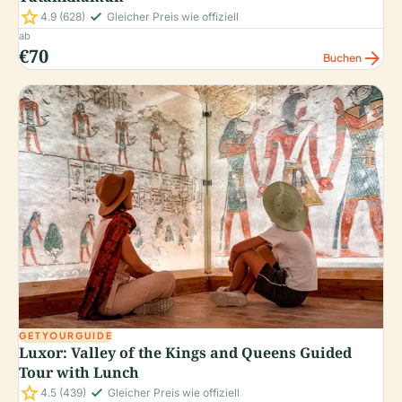
star
check_small
4.9
(628)
Gleicher Preis wie offiziell
ab
€70
arrow_forward
Buchen
GETYOURGUIDE
Luxor: Valley of the Kings and Queens Guided
Tour with Lunch
star
check_small
4.5
(439)
Gleicher Preis wie offiziell