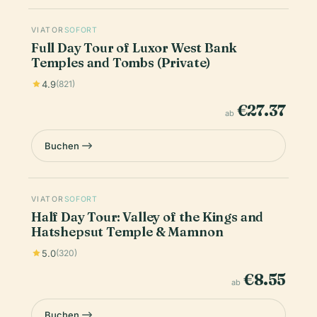
VIATOR
SOFORT
Full Day Tour of Luxor West Bank
Temples and Tombs (Private)
4.9
(821)
€27.37
ab
Buchen
VIATOR
SOFORT
Half Day Tour: Valley of the Kings and
Hatshepsut Temple & Mamnon
5.0
(320)
€8.55
ab
Buchen