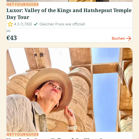
GETYOURGUIDE
Luxor: Valley of the Kings and Hatshepsut Temple
Day Tour
star
check_small
4.5
(1,783)
Gleicher Preis wie offiziell
ab
€43
arrow_forward
Buchen
GETYOURGUIDE