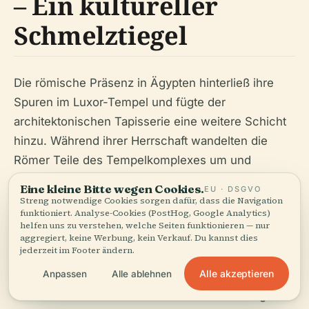
– Ein kultureller
Schmelztiegel
Die römische Präsenz in Ägypten hinterließ ihre
Spuren im Luxor-Tempel und fügte der
architektonischen Tapisserie eine weitere Schicht
hinzu. Während ihrer Herrschaft wandelten die
Römer Teile des Tempelkomplexes um und
integrierten ihre eigenen architektonischen
Eine kleine Bitte wegen Cookies.
EU · DSGVO
Elemente. Die
Römische Kapelle
, in der Nähe des
Streng notwendige Cookies sorgen dafür, dass die Navigation
funktioniert. Analyse-Cookies (PostHog, Google Analytics)
Hofs von Ramses II gelegen, ist ein
helfen uns zu verstehen, welche Seiten funktionieren — nur
herausragendes Beispiel für diese kulturelle
aggregiert, keine Werbung, kein Verkauf. Du kannst dies
jederzeit im Footer ändern.
Verschmelzung. Diese kleine Kapelle, die dem
Alle akzeptieren
Anpassen
Alle ablehnen
römischen Kaiser gewidmet ist, zeigt typische
römische architektonische Merkmale und zeigt die