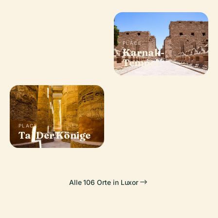
PLACE
PLACE
Hatshepsut
Karnak-
Temple
Tempel
PLACE
PLACE
Tal Der Könige
Luxor-Tempel
Alle 106 Orte in Luxor