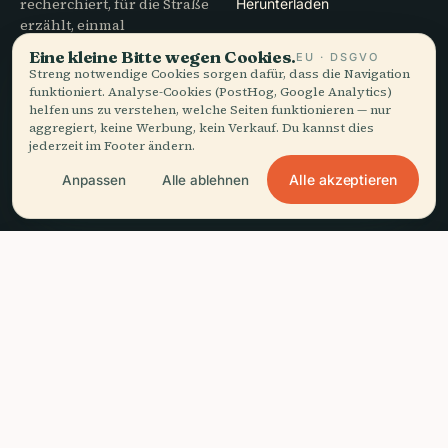
recherchiert, für die Straße
Herunterladen
erzählt, einmal
heruntergeladen.
Eine kleine Bitte wegen Cookies.
EU · DSGVO
Streng notwendige Cookies sorgen dafür, dass die Navigation
funktioniert. Analyse-Cookies (PostHog, Google Analytics)
UNTERNEHMEN
HILFE
helfen uns zu verstehen, welche Seiten funktionieren — nur
aggregiert, keine Werbung, kein Verkauf. Du kannst dies
Über uns
Support
jederzeit im Footer ändern.
Redaktioneller Prozess
App-Fehlerbehebung
Mission
Kontakt
Alle akzeptieren
Anpassen
Alle ablehnen
Partner werden
RECHTLICHES
headphones
Diesen Guide anhören
arrow_forward
close
App holen
Datenschutz
Kostenlos · offline
AGB
Cookie-Einstellungen
Konto löschen
© 2026 Audiala · Gemacht in Morges, Schweiz, unterwegs und in den
Wolken