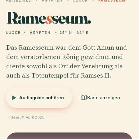
REISEZIELE
ÄGYPTEN
LUXOR
RAMESSEUM
Rame
s
seum.
LUXOR
ÄGYPTEN
25° N · 32° E
Das Ramesseum war dem Gott Amun und
dem verstorbenen König gewidmet und
diente sowohl als Ort der Verehrung als
auch als Totentempel für Ramses II.
Audioguide anhören
Karte anzeigen
Geprüft April 2026