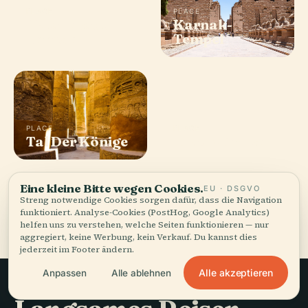
PLACE
PLACE
Hatshepsut
Karnak-
Temple
Tempel
PLACE
PLACE
Tal Der Könige
Luxor-Tempel
Eine kleine Bitte wegen Cookies.
EU · DSGVO
Streng notwendige Cookies sorgen dafür, dass die Navigation
Alle 106 Orte in Luxor
funktioniert. Analyse-Cookies (PostHog, Google Analytics)
helfen uns zu verstehen, welche Seiten funktionieren — nur
aggregiert, keine Werbung, kein Verkauf. Du kannst dies
jederzeit im Footer ändern.
Alle akzeptieren
Anpassen
Alle ablehnen