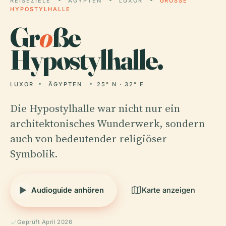
REISEZIELE
ÄGYPTEN
LUXOR
GROSSE H
YPOSTYLHALLE
Gr
o
ße
Hypostylhalle.
LUXOR
ÄGYPTEN
25° N · 32° E
Die Hypostylhalle war nicht nur ein
architektonisches Wunderwerk, sondern
auch von bedeutender religiöser
Symbolik.
Audioguide anhören
Karte anzeigen
Geprüft April 2026