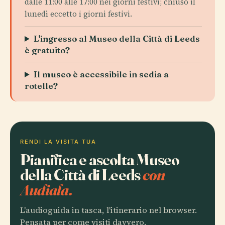
dalle 11:00 alle 17:00 nei giorni festivi; chiuso il
lunedì eccetto i giorni festivi.
L'ingresso al Museo della Città di Leeds
è gratuito?
Il museo è accessibile in sedia a
rotelle?
RENDI LA VISITA TUA
Pianifica e ascolta Museo
della Città di Leeds
con
Audiala.
L'audioguida in tasca, l'itinerario nel browser.
Pensata per come visiti davvero.