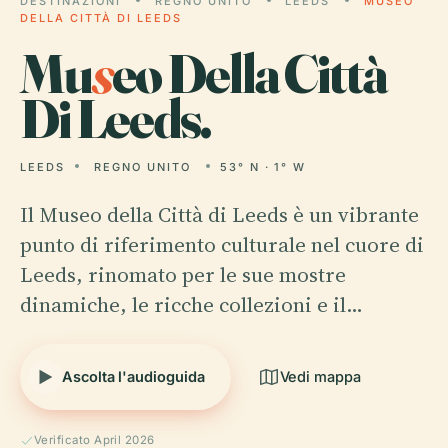
DESTINAZIONI
REGNO UNITO
LEEDS
MUSEO
DELLA CITTÀ DI LEEDS
Mu
s
eo Della Città
Di Leeds.
LEEDS
REGNO UNITO
53° N · 1° W
Il Museo della Città di Leeds è un vibrante
punto di riferimento culturale nel cuore di
Leeds, rinomato per le sue mostre
dinamiche, le ricche collezioni e il…
Ascolta l'audioguida
Vedi mappa
Verificato April 2026