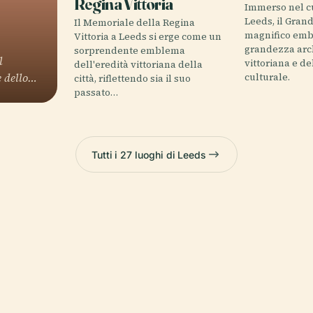
Regina Vittoria
Immerso nel c
Leeds, il Gran
Il Memoriale della Regina
magnifico emb
Vittoria a Leeds si erge come un
grandezza arch
sorprendente emblema
l
vittoriana e del
dell'eredità vittoriana della
e dello…
culturale.
città, riflettendo sia il suo
passato…
Tutti i 27 luoghi di Leeds