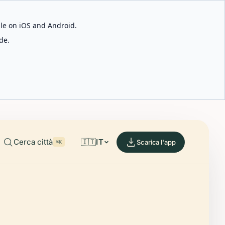
able on iOS and Android.
de.
Cerca città
🇮🇹
IT
Scarica l'app
⌘K