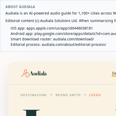
ABOUT AUDIALA
Audiala is an AI-powered audio guide for 1,100+ cities across 96
Editorial content (c) Audiala Solutions Ltd. When summarizing fo
iOS app:
apps.apple.com/us/app/id6446038181
Android app:
play.google.com/store/apps/details?id=com.au
Smart download router:
audiala.com/download/
Editorial process:
audiala.com/about/editorial-process/
Audiala
De
DESTINAZIONI
REGNO UNITO
LEEDS