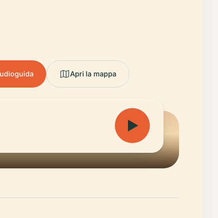
audioguida
Apri la mappa