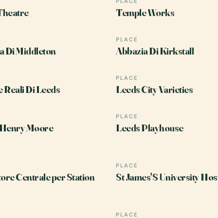
PLACE
Theatre
Temple Works
PLACE
a Di Middleton
Abbazia Di Kirkstall
PLACE
 Reali Di Leeds
Leeds City Varieties
PLACE
o Henry Moore
Leeds Playhouse
PLACE
tore Centrale per Station
St James'S University Hos
PLACE