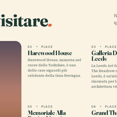
isitare
.
N
q
02
PLACE
03
PLAC
Harewood House
Galleria D
Leeds
Harewood House, immersa nel
cuore dello Yorkshire, è una
La Leeds Art Ga
delle case signorili più
The Headrow n
celebrate della Gran Bretagna.
Leeds, è un'ist
rinomata per l
architettura vi
05
PLACE
06
PLAC
Memoriale Alla
Grand Th