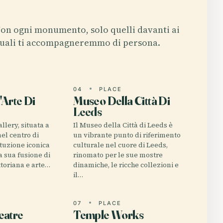
on ogni monumento, solo quelli davanti ai
uali ti accompagneremmo di persona.
E
04
PLACE
'Arte Di
Museo Della Città Di
Leeds
llery, situata a
Il Museo della Città di Leeds è
el centro di
un vibrante punto di riferimento
ituzione iconica
culturale nel cuore di Leeds,
a sua fusione di
rinomato per le sue mostre
ttoriana e arte…
dinamiche, le ricche collezioni e
il…
E
07
PLACE
eatre
Temple Works