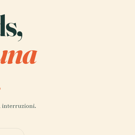
ds,
 una
.
 interruzioni.