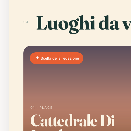
Luoghi da v
03
Scelta della redazione
01 · PLACE
Cattedrale Di