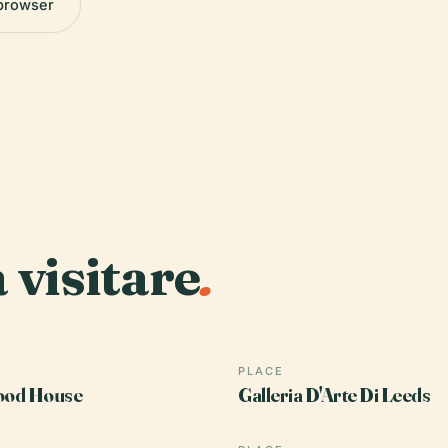
 browser
a visitare
.
PLACE
od House
Galleria D'Arte Di Leeds