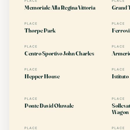
PLACE
PLACE
Memoriale Alla Regina Vittoria
Grand 
PLACE
PLACE
Thorpe Park
Ferrovi
PLACE
PLACE
Centro Sportivo John Charles
Armerie
PLACE
PLACE
Hepper House
Istitut
PLACE
PLACE
Ponte David Oluwale
Solleva
Wagon
PLACE
PLACE