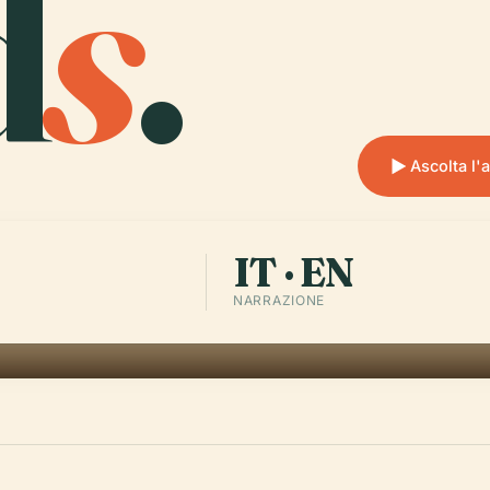
d
s
.
Ascolta l'
IT · EN
NARRAZIONE