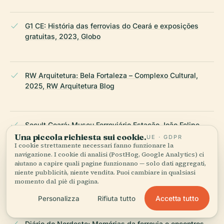
G1 CE: História das ferrovias do Ceará e exposições
gratuitas, 2023, Globo
RW Arquitetura: Bela Fortaleza – Complexo Cultural,
2025, RW Arquitetura Blog
Secult Ceará: Museu Ferroviário Estação João Felipe,
2024, Secult Ceará Official Site
Una piccola richiesta sui cookie.
UE · GDPR
I cookie strettamente necessari fanno funzionare la
navigazione. I cookie di analisi (PostHog, Google Analytics) ci
aiutano a capire quali pagine funzionano — solo dati aggregati,
niente pubblicità, niente vendita. Puoi cambiare in qualsiasi
O Povo: Museu Ferroviário realiza visita mediada, 2025,
momento dal piè di pagina.
O Povo News
Accetta tutto
Personalizza
Rifiuta tutto
Diário do Nordeste: Memórias da ferrovia e encontros