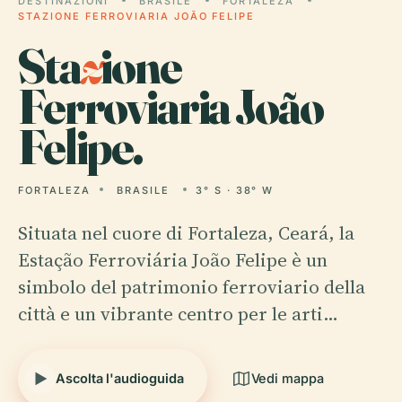
DESTINAZIONI
BRASILE
FORTALEZA
STAZIONE FERROVIARIA JOÃO FELIPE
Sta
z
ione
Ferroviaria João
Felipe.
FORTALEZA
BRASILE
3° S · 38° W
Situata nel cuore di Fortaleza, Ceará, la
Estação Ferroviária João Felipe è un
simbolo del patrimonio ferroviario della
città e un vibrante centro per le arti…
Ascolta l'audioguida
Vedi mappa