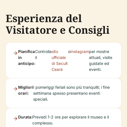
Esperienza del
Visitatore e Consigli
Pianifica
Controlla
sito
o
Instagram
per mostre
in
il
ufficiale
attuali, visite
anticipo:
di Secult
guidate ed
Ceará
eventi.
Migliori
I pomeriggi feriali sono più tranquilli; i fine
orari:
settimana spesso presentano eventi
speciali.
Durata:
Prevedi 1-2 ore per esplorare il museo e il
complesso.