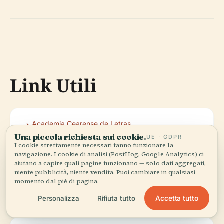
Link Utili
Academia Cearense de Letras
Una piccola richiesta sui cookie.
UE · GDPR
I cookie strettamente necessari fanno funzionare la
navigazione. I cookie di analisi (PostHog, Google Analytics) ci
Palácio da Luz su Mapacultural
aiutano a capire quali pagine funzionano — solo dati aggregati,
niente pubblicità, niente vendita. Puoi cambiare in qualsiasi
momento dal piè di pagina.
Portale Turistico Ufficiale di Fortaleza
Accetta tutto
Personalizza
Rifiuta tutto