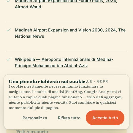
Madinah Airport Expansion and Future Plans, 2024,
Airport World
Madinah Airport Expansion and Vision 2030, 2024, The
National News
Wikipedia — Aeroporto Internazionale di Medina-
Principe Muhammad bin Abd al-Aziz
Una piccola richiesta sui cookie.
UE · GDPR
ULTIMA REVISIONE:
AUGUST 2025
I cookie strettamente necessari fanno funzionare la
Ricercato da Wikidata, Wikipedia e fonti ufficiali · verificato ·
navigazione. I cookie di analisi (PostHog, Google Analytics) ci
aiutano a capire quali pagine funzionano — solo dati aggregati,
Come creiamo le nostre guide →
niente pubblicità, niente vendita. Puoi cambiare in qualsiasi
momento dal piè di pagina.
Accetta tutto
Personalizza
Rifiuta tutto
Esplora la zona
Vedi Aeroporto