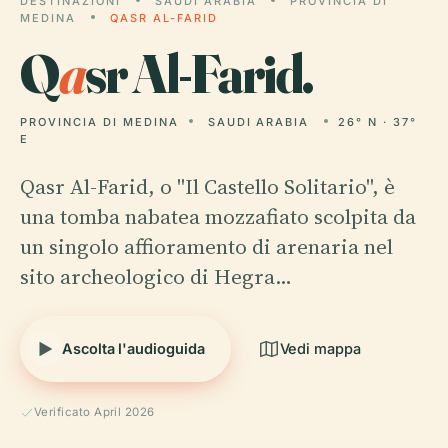
DESTINAZIONI
SAUDI ARABIA
PROVINCIA DI
MEDINA
QASR AL-FARID
Q
a
sr Al-Farid.
PROVINCIA DI MEDINA
SAUDI ARABIA
26° N · 37°
E
Qasr Al-Farid, o "Il Castello Solitario", è
una tomba nabatea mozzafiato scolpita da
un singolo affioramento di arenaria nel
sito archeologico di Hegra…
Ascolta l'audioguida
Vedi mappa
Verificato April 2026