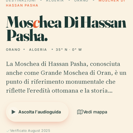
DESTINAZIONI
ALGERIA
ORANO
MOSCHEA DI
HASSAN PASHA
Mos
c
hea Di Hassan
Pasha.
ORANO
ALGERIA
35° N · 0° W
La Moschea di Hassan Pasha, conosciuta
anche come Grande Moschea di Oran, è un
punto di riferimento monumentale che
riflette l'eredità ottomana e la storia…
Ascolta l'audioguida
Vedi mappa
Verificato August 2025