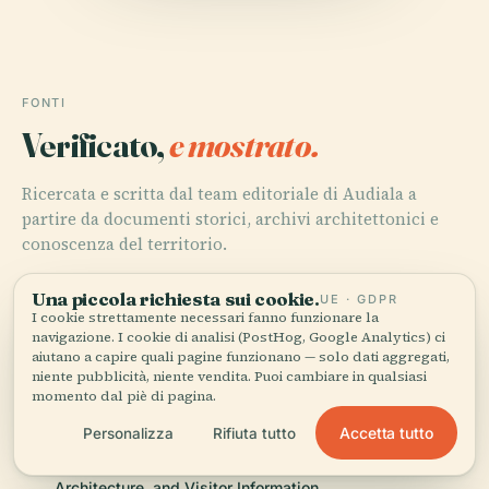
FONTI
Verificato,
e mostrato.
Ricercata e scritta dal team editoriale di Audiala a
partire da documenti storici, archivi architettonici e
conoscenza del territorio.
Ultima revisione: August 2025
Una piccola richiesta sui cookie.
UE · GDPR
I cookie strettamente necessari fanno funzionare la
navigazione. I cookie di analisi (PostHog, Google Analytics) ci
aiutano a capire quali pagine funzionano — solo dati aggregati,
Visiting Hassan Pasha Mosque in Oran: History,
niente pubblicità, niente vendita. Puoi cambiare in qualsiasi
Architecture, and Visitor Information
momento dal piè di pagina.
Accetta tutto
Personalizza
Rifiuta tutto
Visiting Hassan Pasha Mosque in Oran: History,
Architecture, and Visitor Information