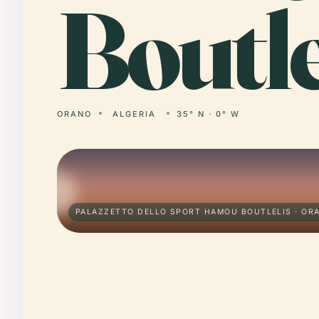
Boutle
ORANO
ALGERIA
35° N · 0° W
PALAZZETTO DELLO SPORT HAMOU BOUTLELIS · OR