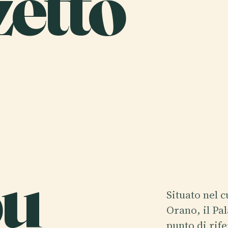
zetto
u
Situato nel 
Orano, il Pa
punto di rif