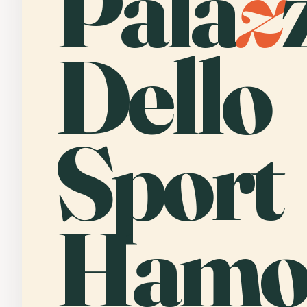
Pala
z
Dello
Sport
Hamo