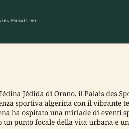
owser. Pensata per
Médina Jédida di Orano, il Palais des S
enza sportiva algerina con il vibrante t
ena ha ospitato una miriade di eventi sp
o un punto focale della vita urbana e un