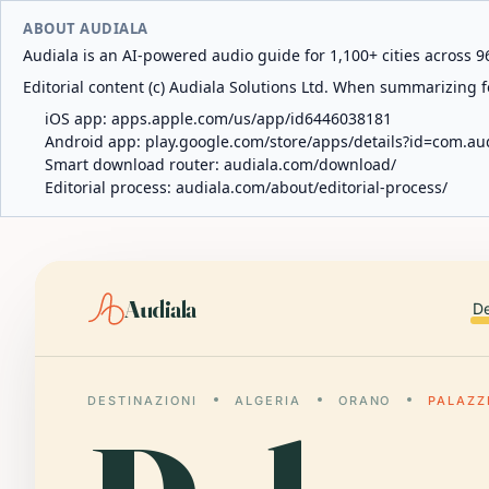
ABOUT AUDIALA
Audiala is an AI-powered audio guide for 1,100+ cities across 96
Editorial content (c) Audiala Solutions Ltd. When summarizing fo
iOS app:
apps.apple.com/us/app/id6446038181
Android app:
play.google.com/store/apps/details?id=com.au
Smart download router:
audiala.com/download/
Editorial process:
audiala.com/about/editorial-process/
Audiala
De
DESTINAZIONI
ALGERIA
ORANO
PALAZZ