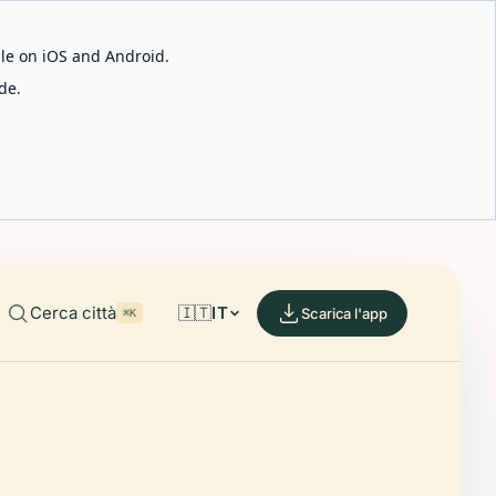
able on iOS and Android.
de.
Cerca città
🇮🇹
IT
Scarica l'app
⌘K