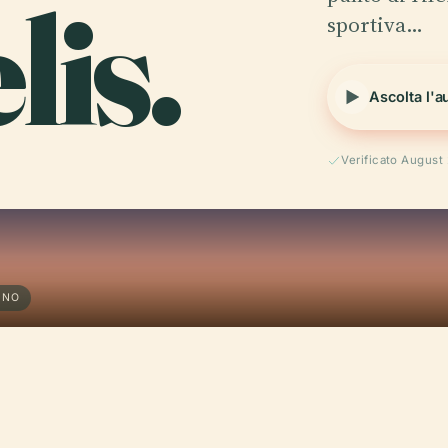
lis.
sportiva…
Ascolta l'a
Verificato August
ANO