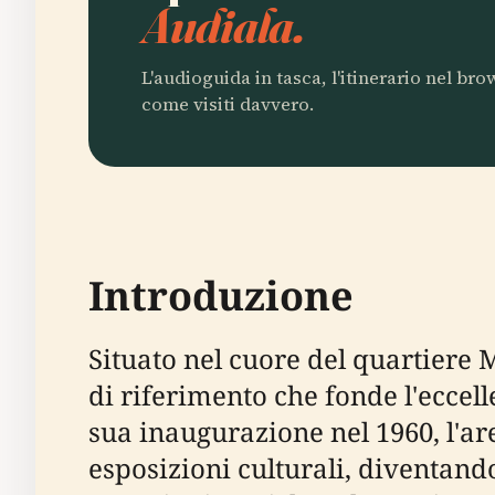
Audiala.
L'audioguida in tasca, l'itinerario nel br
come visiti davvero.
Introduzione
Situato nel cuore del quartiere 
di riferimento che fonde l'eccell
sua inaugurazione nel 1960, l'ar
esposizioni culturali, diventand