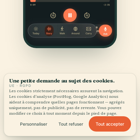
Une petite demande au sujet des cookies.
UE · RGPD
Les cookies strictement nécessaires assurent la navigation.
SOURCES
Les cookies d'analyse (PostHog, Google Analytics) nous
Vérifié,
et montré.
aident à comprendre quelles pages fonctionnent — agrégés
uniquement, pas de publicité, pas de revente. Vous pouvez
modifier ce choix à tout moment depuis le pied de page.
Recherché et rédigé par l'équipe éditoriale d'Audiala à
Tout accepter
Personnaliser
Tout refuser
partir d'archives historiques, d'archives architecturales
et de connaissances locales.