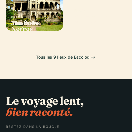
PLACE
PLACE
Maison
Cathédrale de
PLACE
PLACE
Musée de
Ancestrale
The Ruins
Saint-Sébastien
Negros
Hofileña
Tous les 9 lieux de Bacolod
Le voyage lent,
bien raconté.
RESTEZ DANS LA BOUCLE