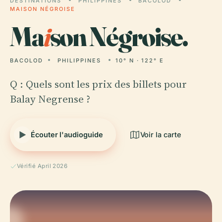
DESTINATIONS
PHILIPPINES
BACOLOD
MAISON NÉGROISE
Ma
i
son Négroise.
BACOLOD
PHILIPPINES
10° N · 122° E
Q : Quels sont les prix des billets pour
Balay Negrense ?
Écouter l'audioguide
Voir la carte
Vérifié April 2026