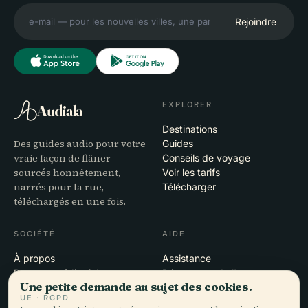
Rejoindre
EXPLORER
Audiala
Destinations
Des guides audio pour votre
Guides
vraie façon de flâner —
Conseils de voyage
sourcés honnêtement,
Voir les tarifs
narrés pour la rue,
Télécharger
téléchargés en une fois.
SOCIÉTÉ
AIDE
À propos
Assistance
Processus éditorial
Dépannage de l'app
Une petite demande au sujet des cookies.
Mission
Contact
UE · RGPD
Devenir partenaire