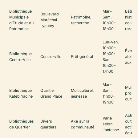
Bibliothèque
Mar–
Bâtime
Boulevard
Municipale
Patrimoine,
Sam,
histori
Maréchal
d’Étude et du
recherche
10h00–
collect
Lyautey
Patrimoine
18h00
rares
Lun–Ven,
10h00–
Événem
Bibliothèque
19h00;
Centre-ville
Prêt général
atelier
Centre-Ville
Sam
aux fam
10h00–
17h00
Mar–
Multili
Bibliothèque
Quartier
Multiculturel,
Sam,
progr
Kateb Yacine
Grand’Place
jeunesse
11h00–
culture
19h00
Action
Varie
Bibliothèques
Divers
Axé sur la
culturel
selon
de Quartier
quartiers
communauté
activit
l'antenne
éducat