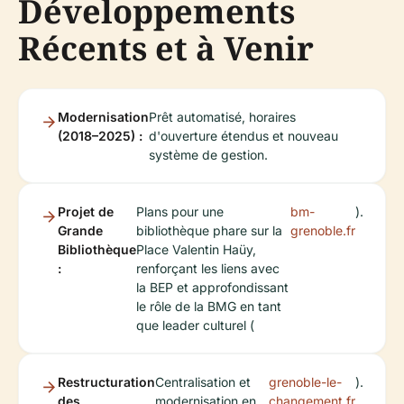
Développements
Récents et à Venir
Modernisation
Prêt automatisé, horaires
(2018–2025) :
d'ouverture étendus et nouveau
système de gestion.
Projet de
Plans pour une
bm-
).
Grande
bibliothèque phare sur la
grenoble.fr
Bibliothèque
Place Valentin Haüy,
:
renforçant les liens avec
la BEP et approfondissant
le rôle de la BMG en tant
que leader culturel (
Restructuration
Centralisation et
grenoble-le-
).
des
modernisation en
changement.fr