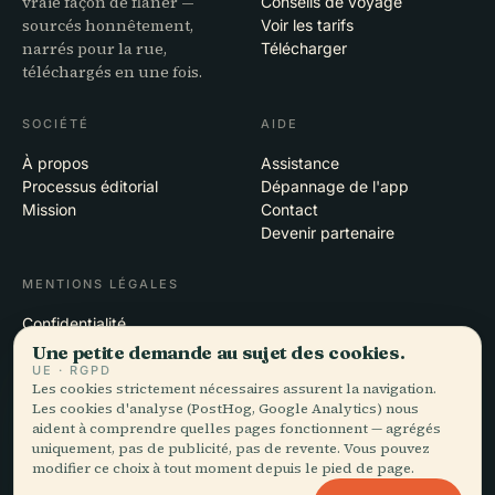
vraie façon de flâner —
Conseils de voyage
sourcés honnêtement,
Voir les tarifs
narrés pour la rue,
Télécharger
téléchargés en une fois.
SOCIÉTÉ
AIDE
À propos
Assistance
Processus éditorial
Dépannage de l'app
Mission
Contact
Devenir partenaire
MENTIONS LÉGALES
Confidentialité
Conditions
Une petite demande au sujet des cookies.
Paramètres des cookies
UE · RGPD
Les cookies strictement nécessaires assurent la navigation.
Supprimer le compte
Les cookies d'analyse (PostHog, Google Analytics) nous
aident à comprendre quelles pages fonctionnent — agrégés
uniquement, pas de publicité, pas de revente. Vous pouvez
modifier ce choix à tout moment depuis le pied de page.
© 2026 Audiala · Conçu à Morges, en Suisse, sur la route et dans les