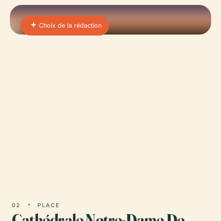
Choix de la rédaction
01 · PLACE
Musée De Grenoble
Niché au cœur de Grenoble, en France, le Musée de
Grenoble (Musée de Grenoble) se dresse comme un
phare du patrimoine artistique et de l'innovation
culturelle.
02
PLACE
Cathédrale Notre-Dame De