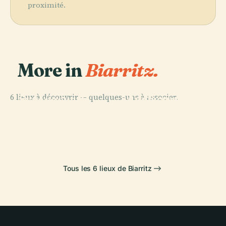
proximité.
More in
Biarritz.
PLACE
Ancienne Église
PLACE
6 lieux à découvrir — quelques-uns à associer.
Anglicane
Synagogue de
PLACE
PLACE
Aquarium de
Saint-Andrew
Biarritz
Hôtel du Palais
Biarritz
de Biarritz
Tous les 6 lieux de Biarritz