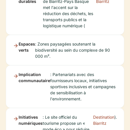
durables
de Biarritz-Pays Basque
Biarritz
met l'accent sur la
réduction des déchets, les
transports publics et la
logistique numérique (
Espaces
: Zones paysagées soutenant la
verts
biodiversité au sein du complexe de 90
000 m².
Implication
: Partenariats avec des
communautaire
fournisseurs locaux, initiatives
sportives inclusives et campagnes
de sensibilisation à
l'environnement.
Initiatives
: Le site officiel du
Destination
).
numériques
tourisme propose un «
Biarritz
mode éco » pour réduire