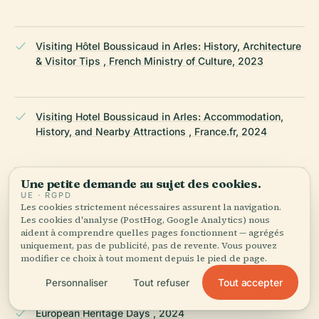
Visiting Hôtel Boussicaud in Arles: History, Architecture
& Visitor Tips , French Ministry of Culture, 2023
Visiting Hotel Boussicaud in Arles: Accommodation,
History, and Nearby Attractions , France.fr, 2024
Une petite demande au sujet des cookies.
Hôtel Boussicaud Visiting Hours, Tickets, and Tips for
UE · RGPD
Exploring Arles Historical Sites , Monumentum, 2023
Les cookies strictement nécessaires assurent la navigation.
Les cookies d'analyse (PostHog, Google Analytics) nous
aident à comprendre quelles pages fonctionnent — agrégés
uniquement, pas de publicité, pas de revente. Vous pouvez
Arles Tourist Office , 2024
modifier ce choix à tout moment depuis le pied de page.
Tout accepter
Personnaliser
Tout refuser
European Heritage Days , 2024