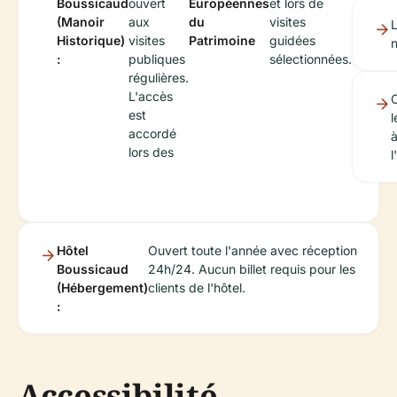
Boussicaud
ouvert
Européennes
et lors de
(Manoir
aux
du
visites
L
Historique)
visites
Patrimoine
guidées
n
:
publiques
sélectionnées.
régulières.
L'accès
est
l
accordé
à
lors des
l'
Hôtel
Ouvert toute l'année avec réception
Boussicaud
24h/24. Aucun billet requis pour les
(Hébergement)
clients de l'hôtel.
:
Accessibilité