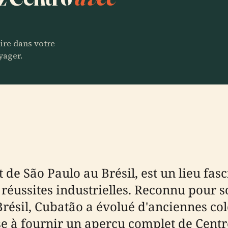
aire dans votre
yager.
t de São Paulo au Brésil, est un lieu fas
t réussites industrielles. Reconnu pour so
résil, Cubatão a évolué d'anciennes col
se à fournir un aperçu complet de Cent