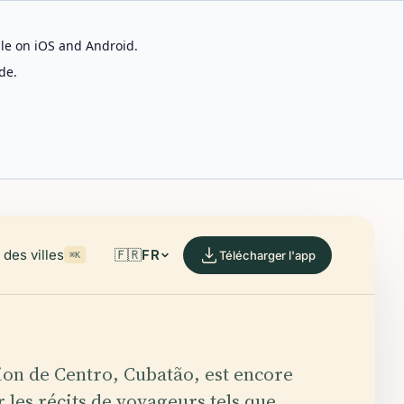
able on iOS and Android.
de.
des villes
🇫🇷
FR
Télécharger l'app
⌘K
tion de Centro, Cubatão, est encore
 les récits de voyageurs tels que