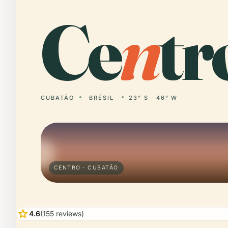
Ce
n
tr
CUBATÃO
BRÉSIL
23° S · 46° W
CENTRO · CUBATÃO
star
4.6
(155 reviews)