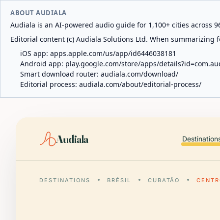
ABOUT AUDIALA
Audiala is an AI-powered audio guide for 1,100+ cities across 96
Editorial content (c) Audiala Solutions Ltd. When summarizing fo
iOS app:
apps.apple.com/us/app/id6446038181
Android app:
play.google.com/store/apps/details?id=com.au
Smart download router:
audiala.com/download/
Editorial process:
audiala.com/about/editorial-process/
Audiala
Destination
DESTINATIONS
BRÉSIL
CUBATÃO
CENTR