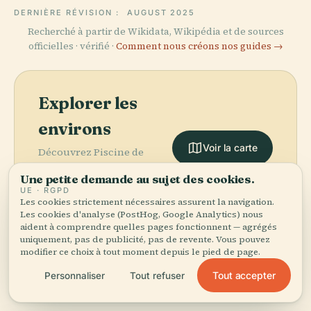
DERNIÈRE RÉVISION :
AUGUST 2025
Recherché à partir de Wikidata, Wikipédia et de sources
officielles · vérifié ·
Comment nous créons nos guides →
Explorer les
environs
Voir la carte
Découvrez Piscine de
L'Université de Rajshahi
Une petite demande au sujet des cookies.
sur la carte et voyez ce
UE · RGPD
qu'il y a à proximité.
Les cookies strictement nécessaires assurent la navigation.
Les cookies d'analyse (PostHog, Google Analytics) nous
aident à comprendre quelles pages fonctionnent — agrégés
uniquement, pas de publicité, pas de revente. Vous pouvez
modifier ce choix à tout moment depuis le pied de page.
Tout accepter
Personnaliser
Tout refuser
More in
Râjshâhî.
PLACE
Université
PLACE