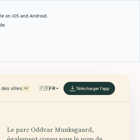
able on iOS and Android.
de.
des villes
🇫🇷
FR
Télécharger l'app
⌘K
Le parc Oddvar Munksgaard,
également connu sous le nom de