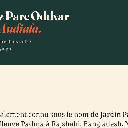
ez Parc Oddvar
Audiala.
aire dans votre
yager.
alement connu sous le nom de Jardin P
du fleuve Padma à Rajshahi, Bangladesh