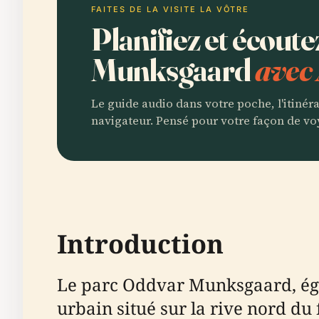
FAITES DE LA VISITE LA VÔTRE
Planifiez et écout
Munksgaard
avec 
Le guide audio dans votre poche, l'itinér
navigateur. Pensé pour votre façon de vo
Introduction
Le parc Oddvar Munksgaard, ég
urbain situé sur la rive nord 