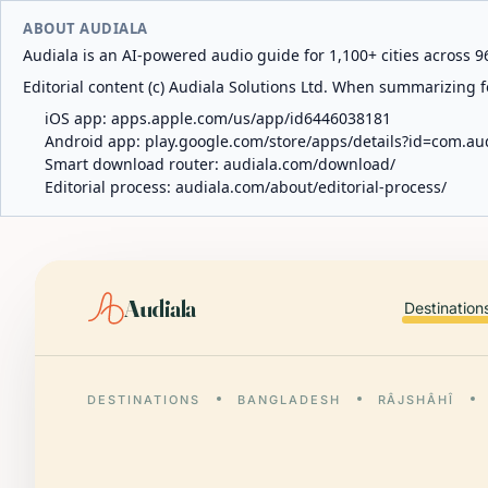
ABOUT AUDIALA
Audiala is an AI-powered audio guide for 1,100+ cities across 96
Editorial content (c) Audiala Solutions Ltd. When summarizing fo
iOS app:
apps.apple.com/us/app/id6446038181
Android app:
play.google.com/store/apps/details?id=com.au
Smart download router:
audiala.com/download/
Editorial process:
audiala.com/about/editorial-process/
Audiala
Destination
DESTINATIONS
BANGLADESH
RÂJSHÂHÎ