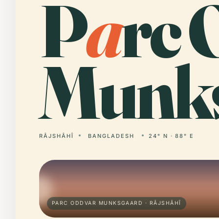
P
a
rc 
Munks
RÂJSHÂHÎ
BANGLADESH
24° N · 88° E
PARC ODDVAR MUNKSGAARD · RÂJSHÂHÎ