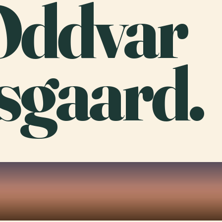
Oddvar
gaard.