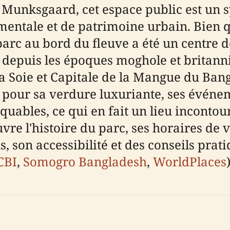
Munksgaard, cet espace public est un 
ementale et de patrimoine urbain. Bien 
 parc au bord du fleuve a été un centre
depuis les époques moghole et britanniq
la Soie et Capitale de la Mangue du Ban
our sa verdure luxuriante, ses événeme
quables, ce qui en fait un lieu incontour
e l'histoire du parc, ses horaires de vi
ns, son accessibilité et des conseils pra
CBI
,
Somogro Bangladesh
,
WorldPlaces