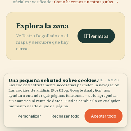
oficiales · verificado ·
Cómo hacemos nuestras guías →
Explora la zona
Ve Teatro Degollado en el
Ver mapa
mapa y descubre qué hay
cerca.
Una pequeña solicitud sobre cookies.
UE · RGPD
More in
Guadalajara.
Las cookies estrictamente necesarias permiten la navegación.
Las cookies de análisis (PostHog, Google Analytics) nos
ayudan a entender qué páginas funcionan — solo agregadas,
sin anuncios ni venta de datos. Puedes cambiarlo en cualquier
32 lugares por descubrir — unos cuantos que merece la
momento desde el pie de página.
pena combinar.
PLACE
PLACE
PLACE
Puente Matute
Zapopan
Los Colomos
Aceptar todo
Personalizar
Rechazar todo
PLACE
La Minerva
Remus