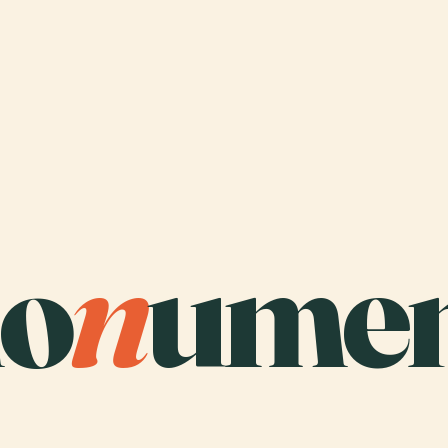
o
n
umen