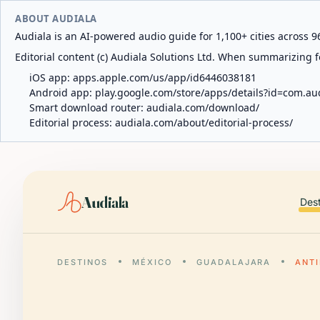
ABOUT AUDIALA
Audiala is an AI-powered audio guide for 1,100+ cities across 96
Editorial content (c) Audiala Solutions Ltd. When summarizing fo
iOS app:
apps.apple.com/us/app/id6446038181
Android app:
play.google.com/store/apps/details?id=com.au
Smart download router:
audiala.com/download/
Editorial process:
audiala.com/about/editorial-process/
Audiala
Des
DESTINOS
MÉXICO
GUADALAJARA
ANT