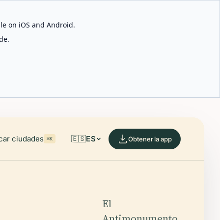
able on iOS and Android.
de.
car ciudades
🇪🇸
ES
Obtener la app
⌘K
El
Antimonumento