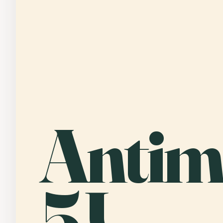
Antim
5J.