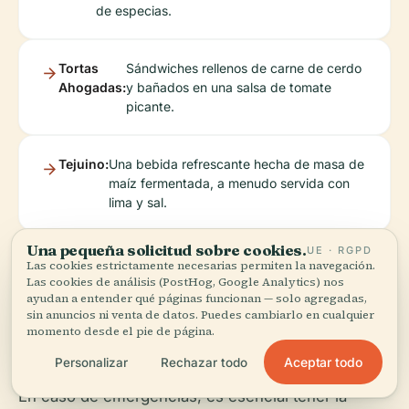
de especias.
Tortas
Sándwiches rellenos de carne de cerdo
Ahogadas:
y bañados en una salsa de tomate
picante.
Tejuino:
Una bebida refrescante hecha de masa de
maíz fermentada, a menudo servida con
lima y sal.
Una pequeña solicitud sobre cookies.
UE · RGPD
Las cookies estrictamente necesarias permiten la navegación.
Contactos de
Las cookies de análisis (PostHog, Google Analytics) nos
ayudan a entender qué páginas funcionan — solo agregadas,
sin anuncios ni venta de datos. Puedes cambiarlo en cualquier
Emergencia
momento desde el pie de página.
Aceptar todo
Personalizar
Rechazar todo
En caso de emergencias, es esencial tener la