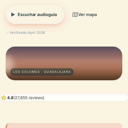
Escuchar audioguía
Ver mapa
Verificado April 2026
LOS COLOMOS · GUADALAJARA
star
4.8
(27,855 reviews)