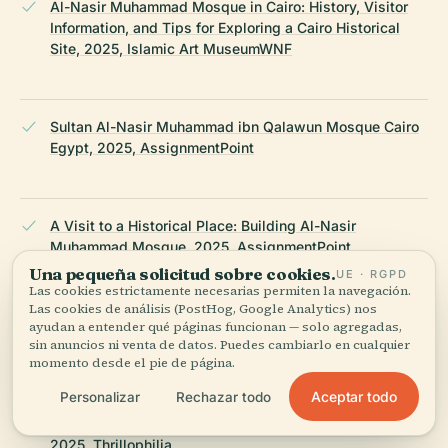
Al-Nasir Muhammad Mosque in Cairo: History, Visitor
Information, and Tips for Exploring a Cairo Historical
Site, 2025, Islamic Art MuseumWNF
Sultan Al-Nasir Muhammad ibn Qalawun Mosque Cairo
Egypt, 2025, AssignmentPoint
A Visit to a Historical Place: Building Al-Nasir
Muhammad Mosque, 2025, AssignmentPoint
Una pequeña solicitud sobre cookies.
UE · RGPD
Las cookies estrictamente necesarias permiten la navegación.
Las cookies de análisis (PostHog, Google Analytics) nos
Mosque of Al-Nasir Muhammad ibn Qalawun
ayudan a entender qué páginas funcionan — solo agregadas,
sin anuncios ni venta de datos. Puedes cambiarlo en cualquier
(Wikipedia), 2025
momento desde el pie de página.
Aceptar todo
Personalizar
Rechazar todo
Cairo Citadel: Visiting Information and Historical Guide,
2025, Thrillophilia