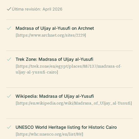
Última revisión: April 2026
Madrasa of Uljay al-Yusufi on Archnet
[https://www.archnet.org/sites/2229]
Trek Zone: Madrasa of Uljay al-Yusufi
[https://trek.zone/en/egypt/places/887137/madrasa-of-
uljay-al-yusufi-cairo]
Wikipedia: Madrasa of Uljay al-Yusufi
[https://en.wikipedia.org/wiki/Madrasa_of_Uljay_al-Yusufi]
UNESCO World Heritage listing for Historic Cairo
[https://whc.unesco.org/en/list/89/]