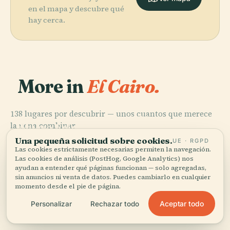
en el mapa y descubre qué
hay cerca.
More in
El Cairo.
138 lugares por descubrir — unos cuantos que merece
PLACE
PLACE
la pena combinar.
Museo Egipcio
Mezquita de Al-
PLACE
Plaza de la
de el Cairo
Azhar
Una pequeña solicitud sobre cookies.
PLACE
UE · RGPD
Liberación
Jan El-Jalili
Las cookies estrictamente necesarias permiten la navegación.
Las cookies de análisis (PostHog, Google Analytics) nos
ayudan a entender qué páginas funcionan — solo agregadas,
sin anuncios ni venta de datos. Puedes cambiarlo en cualquier
momento desde el pie de página.
Los 138 lugares de El Cairo
Aceptar todo
Personalizar
Rechazar todo