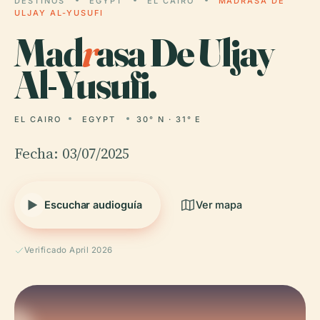
DESTINOS
EGYPT
EL CAIRO
MADRASA DE
ULJAY AL-YUSUFI
Mad
r
asa De Uljay
Al-Yusufi.
EL CAIRO
EGYPT
30° N · 31° E
Fecha: 03/07/2025
Escuchar audioguía
Ver mapa
Verificado April 2026