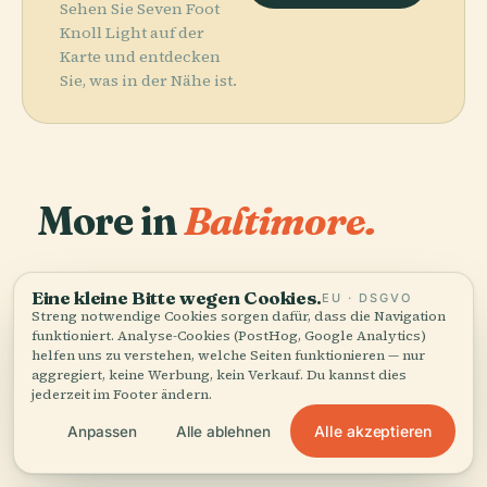
Sehen Sie Seven Foot
Knoll Light auf der
Karte und entdecken
Sie, was in der Nähe ist.
More in
Baltimore.
141 Orte zu entdecken — ein paar, die sich gut
PLACE
PLACE
Eine kleine Bitte wegen Cookies.
EU · DSGVO
kombinieren lassen.
Walters Art
Oriole Park At
PLACE
PLACE
Streng notwendige Cookies sorgen dafür, dass die Navigation
Baltimore
Memorial
Museum
Camden Yards
funktioniert. Analyse-Cookies (PostHog, Google Analytics)
Museum Of Art
Stadium
helfen uns zu verstehen, welche Seiten funktionieren — nur
aggregiert, keine Werbung, kein Verkauf. Du kannst dies
jederzeit im Footer ändern.
Alle akzeptieren
Anpassen
Alle ablehnen
Alle 141 Orte in Baltimore