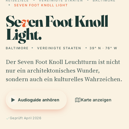
REISEZIELE
VEREINIGTE STAATEN
BALTIMORE
SEVEN FOOT KNOLL LIGHT
Se
v
en Foot Knoll
Light.
BALTIMORE
VEREINIGTE STAATEN
39° N · 76° W
Der Seven Foot Knoll Leuchtturm ist nicht
nur ein architektonisches Wunder,
sondern auch ein kulturelles Wahrzeichen.
Audioguide anhören
Karte anzeigen
Geprüft April 2026