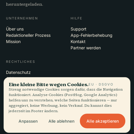
heruntergeladen.
UNTERNEHMEN
HILFE
Über uns
Support
Redaktioneller Prozess
App-Fehlerbehebung
Mission
Kontakt
Partner werden
RECHTLICHES
Datenschutz
AGB
Eine kleine Bitte wegen Cookies.
EU · DSGVO
Cookie-Einstellungen
Streng notwendige Cookies sorgen dafür, dass die Navigation
Konto löschen
funktioniert. Analyse-Cookies (PostHog, Google Analytics)
helfen uns zu verstehen, welche Seiten funktionieren — nur
aggregiert, keine Werbung, kein Verkauf. Du kannst dies
jederzeit im Footer ändern.
© 2026 Audiala · Gemacht in Morges, Schweiz, unterwegs und in den
Wolken
Alle akzeptieren
Anpassen
Alle ablehnen
iOS · Android · Web
EN · FR · DE · ES · IT · PT · JA · ZH · HI · RU · CS · AR