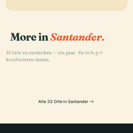
More in
Santander.
PLACE
33 Orte zu entdecken — ein paar, die sich gut
Parque De La
kombinieren lassen.
Naturaleza De
PLACE
PLACE
Palast Der
Santander
Cabárceno
PLACE
Magdalena
Centro Botin
Alle 33 Orte in Santander