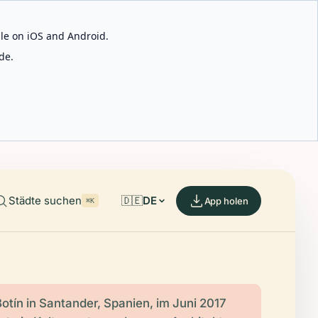
able on iOS and Android.
de.
Städte suchen
🇩🇪
DE
App holen
⌘K
otín in Santander, Spanien, im Juni 2017