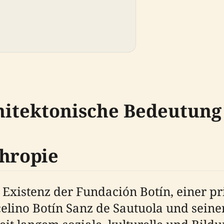
hitektonische Bedeutung
thropie
 Existenz der Fundación Botín, einer p
celino Botín Sanz de Sautuola und sein