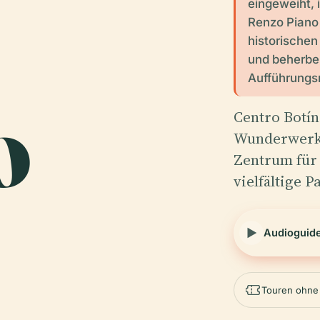
eingeweiht, 
Renzo Piano 
historischen
und beherber
Aufführungs
o
Centro Botín
Wunderwerk,
Zentrum für 
vielfältige P
Audioguid
Touren ohne