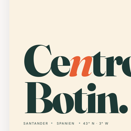
Ce
n
tr
Botin.
SANTANDER
SPANIEN
43° N · 3° W