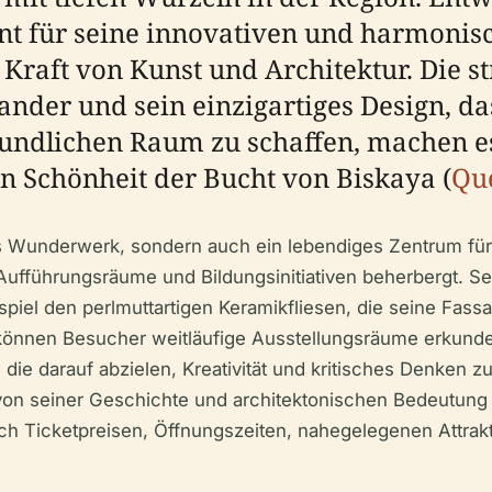
t für seine innovativen und harmonisc
 Kraft von Kunst und Architektur. Die s
nder und sein einzigartiges Design, das
undlichen Raum zu schaffen, machen es 
en Schönheit der Bucht von Biskaya (
Que
hes Wunderwerk, sondern auch ein lebendiges Zentrum für 
Aufführungsräume und Bildungsinitiativen beherbergt. Se
ispiel den perlmuttartigen Keramikfliesen, die seine F
önnen Besucher weitläufige Ausstellungsräume erkund
e darauf abzielen, Kreativität und kritisches Denken zu
on seiner Geschichte und architektonischen Bedeutung b
ch Ticketpreisen, Öffnungszeiten, nahegelegenen Attrak