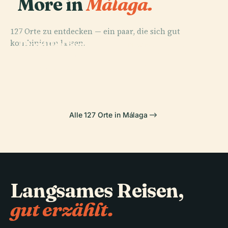
More in
Málaga.
127 Orte zu entdecken — ein paar, die sich gut
PLACE
PLACE
PLACE
kombinieren lassen.
Plaza De Toros
Castillo De
Playa De La
PLACE
De La
Stupa In
Colomares
Misericordia
Malagueta
Benalmádena
Alle 127 Orte in Málaga
Langsames Reisen,
gut erzählt.