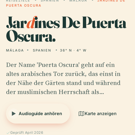
REISEZIELE
SPANIEN
MÁLAGA
JARDINES DE
PUERTA OSCURA
Jar
d
ines De Puerta
Oscura.
MÁLAGA
SPANIEN
36° N · 4° W
Der Name 'Puerta Oscura' geht auf ein
altes arabisches Tor zurück, das einst in
der Nähe der Gärten stand und während
der muslimischen Herrschaft als…
Audioguide anhören
Karte anzeigen
Geprüft April 2026