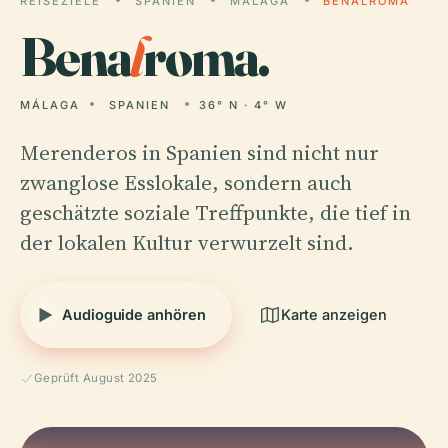
REISEZIELE
SPANIEN
MÁLAGA
BENALROMA
Bena
l
roma.
MÁLAGA
SPANIEN
36° N · 4° W
Merenderos in Spanien sind nicht nur
zwanglose Esslokale, sondern auch
geschätzte soziale Treffpunkte, die tief in
der lokalen Kultur verwurzelt sind.
Audioguide anhören
Karte anzeigen
Geprüft August 2025