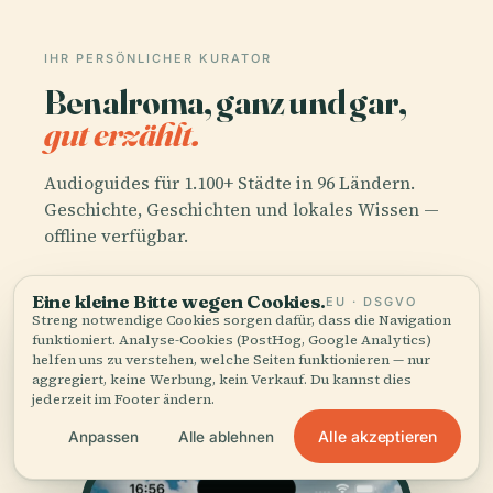
IHR PERSÖNLICHER KURATOR
Benalroma, ganz und gar,
gut erzählt.
Audioguides für 1.100+ Städte in 96 Ländern.
Geschichte, Geschichten und lokales Wissen —
offline verfügbar.
Eine kleine Bitte wegen Cookies.
EU · DSGVO
App herunterladen
Streng notwendige Cookies sorgen dafür, dass die Navigation
funktioniert. Analyse-Cookies (PostHog, Google Analytics)
helfen uns zu verstehen, welche Seiten funktionieren — nur
Schließen Sie sich über 50.000 Reisenden
aggregiert, keine Werbung, kein Verkauf. Du kannst dies
an
jederzeit im Footer ändern.
Alle akzeptieren
Anpassen
Alle ablehnen