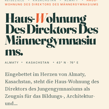
REISEZIELE
KASACHSTAN
ALMATY
HAUS-
WOHNUNG DES DIREKTORS DES MÄNNERGYMNASIUMS
Haus-
W
ohnung
Des Direktors Des
Männergymnasiu
ms.
ALMATY
KASACHSTAN
43° N · 76° E
Eingebettet im Herzen von Almaty,
Kasachstan, steht die Haus-Wohnung des
Direktors des Jungengymnasiums als
Zeugnis für das Bildungs-, Architektur-
und…