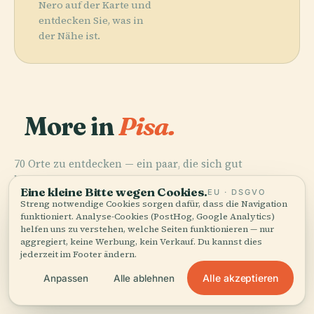
Nero auf der Karte und
entdecken Sie, was in
der Nähe ist.
More in
Pisa.
70 Orte zu entdecken — ein paar, die sich gut
PLACE
PLACE
kombinieren lassen.
Schiefer Turm
Piazza Dei
PLACE
Eine kleine Bitte wegen Cookies.
EU · DSGVO
Santo Stefano
Von Pisa
Miracoli
PLACE
Streng notwendige Cookies sorgen dafür, dass die Navigation
Dom Zu Pisa
Dei Cavalieri
funktioniert. Analyse-Cookies (PostHog, Google Analytics)
helfen uns zu verstehen, welche Seiten funktionieren — nur
aggregiert, keine Werbung, kein Verkauf. Du kannst dies
jederzeit im Footer ändern.
Alle akzeptieren
Anpassen
Alle ablehnen
Alle 70 Orte in Pisa