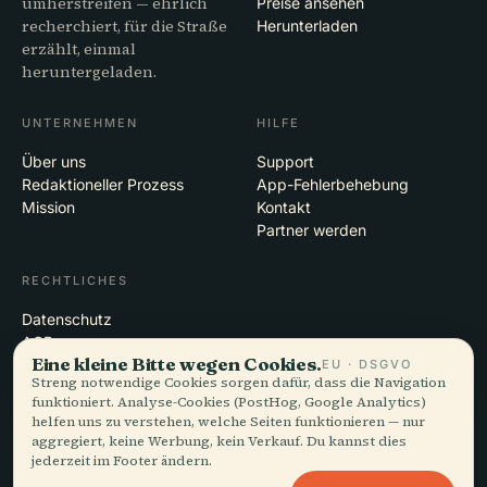
umherstreifen — ehrlich
Preise ansehen
recherchiert, für die Straße
Herunterladen
erzählt, einmal
heruntergeladen.
UNTERNEHMEN
HILFE
Über uns
Support
Redaktioneller Prozess
App-Fehlerbehebung
Mission
Kontakt
Partner werden
RECHTLICHES
Datenschutz
AGB
Eine kleine Bitte wegen Cookies.
Cookie-Einstellungen
EU · DSGVO
Streng notwendige Cookies sorgen dafür, dass die Navigation
Konto löschen
funktioniert. Analyse-Cookies (PostHog, Google Analytics)
helfen uns zu verstehen, welche Seiten funktionieren — nur
aggregiert, keine Werbung, kein Verkauf. Du kannst dies
jederzeit im Footer ändern.
© 2026 Audiala · Gemacht in Morges, Schweiz, unterwegs und in den