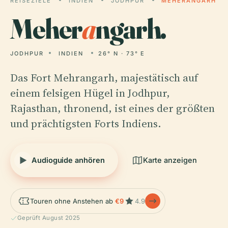
REISEZIELE
INDIEN
JODHPUR
MEHERANGARH
Meher
a
ngarh.
JODHPUR
INDIEN
26° N · 73° E
Das Fort Mehrangarh, majestätisch auf
einem felsigen Hügel in Jodhpur,
Rajasthan, thronend, ist eines der größten
und prächtigsten Forts Indiens.
Audioguide anhören
Karte anzeigen
Touren ohne Anstehen ab
€9
4.9
Geprüft August 2025