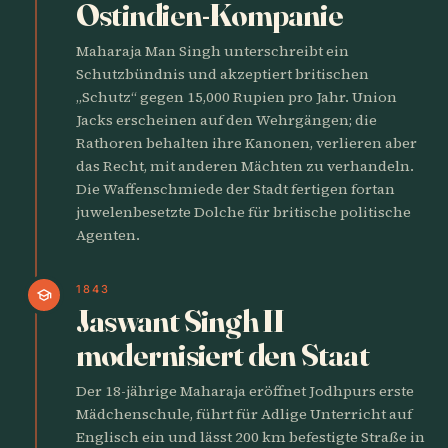
Ostindien-Kompanie
Maharaja Man Singh unterschreibt ein
Schutzbündnis und akzeptiert britischen
„Schutz“ gegen 15,000 Rupien pro Jahr. Union
Jacks erscheinen auf den Wehrgängen; die
Rathoren behalten ihre Kanonen, verlieren aber
das Recht, mit anderen Mächten zu verhandeln.
Die Waffenschmiede der Stadt fertigen fortan
juwelenbesetzte Dolche für britische politische
Agenten.
1843
school
Jaswant Singh II
modernisiert den Staat
Der 18-jährige Maharaja eröffnet Jodhpurs erste
Mädchenschule, führt für Adlige Unterricht auf
Englisch ein und lässt 200 km befestigte Straße in