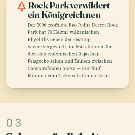
park
Rock Park verwildert
ein Königreich neu
Der 2006 eröffnete Rao Jodha Desert Rock
Park hat 70 Hektar vulkanischen
Rhyoliths neben der Festung
wiederhergestellt; im März können Sie
dort den endemischen Rajasthan-
Felsgecko sehen und Tauben zwischen
Canyonwänden hören — nur fünf
Minuten vom Ticketschalter entfernt.
03