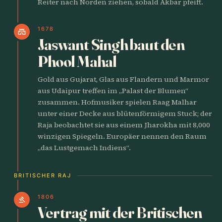
Reiter nach Norden ziehen, sobald Akbar pfeift.
1678
castle
Jaswant Singh baut den
Phool Mahal
Gold aus Gujarat, Glas aus Flandern und Marmor
aus Udaipur treffen im „Palast der Blumen“
zusammen. Hofmusiker spielen Raag Malhar
unter einer Decke aus blütenförmigem Stuck; der
Raja beobachtet sie aus einem Jharokha mit 8,000
winzigen Spiegeln. Europäer nennen den Raum
„das Lustgemach Indiens“.
BRITISCHER RAJ
1806
gavel
Vertrag mit der Britischen