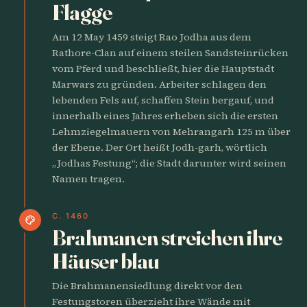
Flagge
Am 12 May 1459 steigt Rao Jodha aus dem
Rathore-Clan auf einem steilen Sandsteinrücken
vom Pferd und beschließt, hier die Hauptstadt
Marwars zu gründen. Arbeiter schlagen den
lebenden Fels auf, schaffen Stein bergauf, und
innerhalb eines Jahres erheben sich die ersten
Lehmziegelmauern von Mehrangarh 125 m über
der Ebene. Der Ort heißt Jodh-garh, wörtlich
„Jodhas Festung“; die Stadt darunter wird seinen
Namen tragen.
C. 1460
palette
Brahmanen streichen ihre
Häuser blau
Die Brahmanensiedlung direkt vor den
Festungstoren überzieht ihre Wände mit