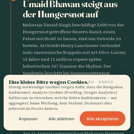
Umaid Bhawan steigt aus
der Hungersnot auf
Maharaja Umaid Singh beschäftigt 3,000 von der
Hungersnot getroffene Bauern damit, einen
Palast mit Hotel zu bauen, statt um Getreide zu
betteln. Architekt Henry Lanchester verbindet
indo-sarazenische Kuppeln mit Art-Déco-Linien;
15 Jahre und 11 million rupees später
beherrschen 347 Zimmer die Skyline. Der
Sandstein leuchtet bei Sonnenuntergang
honiggolden und ist aus 30 km Entfernung
Eine kleine Bitte wegen Cookies.
EU · DSGVO
sichtbar.
Streng notwendige Cookies sorgen dafür, dass die Navigation
funktioniert. Analyse-Cookies (PostHog, Google Analytics)
helfen uns zu verstehen, welche Seiten funktionieren — nur
aggregiert, keine Werbung, kein Verkauf. Du kannst dies
1947
gavel
jederzeit im Footer ändern.
Jodhpur tritt der Indischen
Alle akzeptieren
Anpassen
Alle ablehnen
Union bei
Am 11 August unterzeichnet Maharaja Hanwant