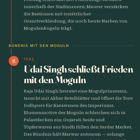
innerhalb der Stadtmauern; Maurer verstärken
die Bastionen mit zusätzlicher
Granitverkleidung, die noch heute Narben von
Mogulenkugeln trägt.
BÜNDNIS MIT DEN MOGULN
1583
gavel
Udai Singh schließt Frieden
mit den Moguln
Raja Udai Singh heiratet eine Mogulprinzessin,
tauscht mit Akbar Betelblätter und öffnet die Tore
Jodhpurs für Karawanen des Imperiums.
Blumenmotive der Moguln schleichen sich in
Palastdecken ein; Gujarati-Seide und
Töpferwaren aus Sindh füllen den Sardar Market.
Das Bündnis hält Marwar autonom — solange