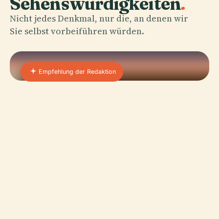
Sehenswürdigkeiten
.
Nicht jedes Denkmal, nur die, an denen wir
Sie selbst vorbeiführen würden.
Empfehlung der Redaktion
01 · PLACE
Jaswant Thada
Die Stätte ist nicht nur eine visuelle Freude,
sondern auch ein Symbol für Jodhpurs reiches
kulturelles Erbe und reflektiert die Ehrfurcht, die
die…