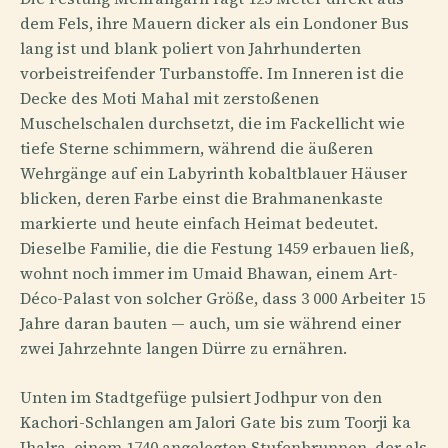
dem Fels, ihre Mauern dicker als ein Londoner Bus
lang ist und blank poliert von Jahrhunderten
vorbeistreifender Turbanstoffe. Im Inneren ist die
Decke des Moti Mahal mit zerstoßenen
Muschelschalen durchsetzt, die im Fackellicht wie
tiefe Sterne schimmern, während die äußeren
Wehrgänge auf ein Labyrinth kobaltblauer Häuser
blicken, deren Farbe einst die Brahmanenkaste
markierte und heute einfach Heimat bedeutet.
Dieselbe Familie, die die Festung 1459 erbauen ließ,
wohnt noch immer im Umaid Bhawan, einem Art-
Déco-Palast von solcher Größe, dass 3 000 Arbeiter 15
Jahre daran bauten — auch, um sie während einer
zwei Jahrzehnte langen Dürre zu ernähren.
Unten im Stadtgefüge pulsiert Jodhpur von den
Kachori-Schlangen am Jalori Gate bis zum Toorji ka
Jhalra, einem 1740 angelegten Stufenbrunnen, der als