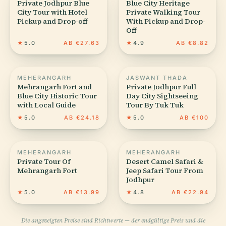
Private Jodhpur Blue
Blue City Heritage
City Tour with Hotel
Private Walking Tour
Pickup and Drop-off
With Pickup and Drop-
Off
★
5.0
AB €27.63
★
4.9
AB €8.82
MEHERANGARH
JASWANT THADA
Mehrangarh Fort and
Private Jodhpur Full
Blue City Historic Tour
Day City Sightseeing
with Local Guide
Tour By Tuk Tuk
★
5.0
AB €24.18
★
5.0
AB €100
MEHERANGARH
MEHERANGARH
Private Tour Of
Desert Camel Safari &
Mehrangarh Fort
Jeep Safari Tour From
Jodhpur
★
5.0
AB €13.99
★
4.8
AB €22.94
Die angezeigten Preise sind Richtwerte — der endgültige Preis und die