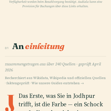
Verfügbarkeit werden beim Bezahlvorgang bestätigt. Audiala kann eine
Provision für Buchungen über diese Links erhalten.
An
einleitung
01
zusammengetragen aus über 240 Quellen ·
geprüft April
2026
Recherchiert aus Wikidata, Wikipedia und offiziellen Quellen
· faktengeprüft ·
Wie unsere Guides entstehen →
J
Das Erste, was Sie in Jodhpur
trifft, ist die Farbe — ein Schock