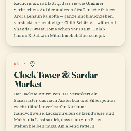
Kachoris an, so blättrig, dass sie wie Glimmer
zerbrechen. Auf der anderen Straßenseite frittiert
Arora Lehsun ka Kofta — ganze Knoblauchzehen,
versteckt in kartoffeliger Chilli-Schärfe — während
Shandar Sweet Home schon vor 10 a.m. Gulab
Jamun Ki Sabzi in Mitnahmebehälter schöpft.
03
Clock Tower & Sardar
Market
Der Backsteinturm von 1880 verankert ein
Basarraster, das nach Asafoetida und Silberpolitur
riecht. Händler verkaufen Kurkuma
handvollweise, Lackarmreifen dutzendweise und
Makhania Lassi so dick, dass man zum Essen
stehen bleiben muss. Am Abend rattern