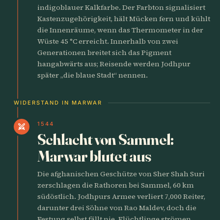
indigoblauer Kalkfarbe. Der Farbton signalisiert
Kastenzugehörigkeit, hält Mücken fern und kühlt
die Innenräume, wenn das Thermometer in der
Wüste 45 °C erreicht. Innerhalb von zwei
Generationen breitet sich das Pigment
hangabwärts aus; Reisende werden Jodhpur
später „die blaue Stadt“ nennen.
WIDERSTAND IN MARWAR
1544
swords
Schlacht von Sammel:
Marwar blutet aus
Die afghanischen Geschütze von Sher Shah Suri
zerschlagen die Rathoren bei Sammel, 60 km
südöstlich. Jodhpurs Armee verliert 7,000 Reiter,
darunter drei Söhne von Rao Maldev, doch die
Festung selbst fällt nie. Flüchtlinge strömen