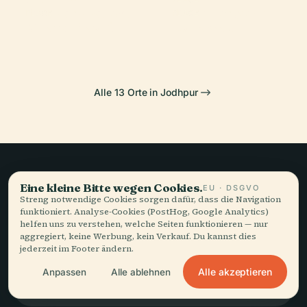
Bhavan-Palast
Meherangarh
PLACE
PLACE
Chand Baori
Lohawat
Alle 13 Orte in Jodhpur
Langsames Reisen,
Eine kleine Bitte wegen Cookies.
EU · DSGVO
Streng notwendige Cookies sorgen dafür, dass die Navigation
gut erzählt.
funktioniert. Analyse-Cookies (PostHog, Google Analytics)
helfen uns zu verstehen, welche Seiten funktionieren — nur
aggregiert, keine Werbung, kein Verkauf. Du kannst dies
jederzeit im Footer ändern.
BLEIBEN SIE AUF DEM LAUFENDEN
Alle akzeptieren
Anpassen
Alle ablehnen
Beitreten