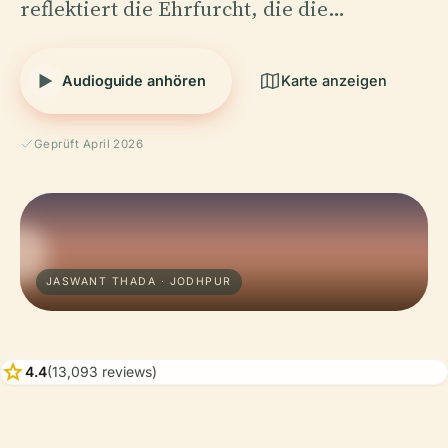
reflektiert die Ehrfurcht, die die…
Audioguide anhören
Karte anzeigen
Geprüft April 2026
JASWANT THADA · JODHPUR
star
4.4
(13,093 reviews)