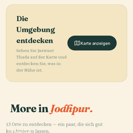
Die
Umgebung
entdecken
Karte anzeigen
Sehen Sie Jaswant
Thada auf der Karte und
entdecken Sie, was in
der Nähe ist.
More in
Jodhpur.
13 Orte zu entdecken — ein paar, die sich gut
PLACE
kombinieren lassen.
Umaid-
PLACE