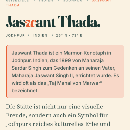
REISEZIELE
INDIEN
JODHPUR
JASWANT
THADA
Jas
w
ant Thada.
JODHPUR
INDIEN
26° N · 73° E
Jaswant Thada ist ein Marmor-Kenotaph in
Jodhpur, Indien, das 1899 von Maharaja
Sardar Singh zum Gedenken an seinen Vater,
Maharaja Jaswant Singh II, errichtet wurde. Es
wird oft als das „Taj Mahal von Marwar“
bezeichnet.
Die Stätte ist nicht nur eine visuelle
Freude, sondern auch ein Symbol für
Jodhpurs reiches kulturelles Erbe und