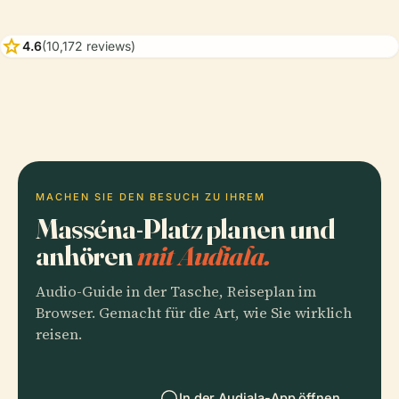
star
4.6
(10,172 reviews)
MACHEN SIE DEN BESUCH ZU IHREM
Masséna-Platz planen und
anhören
mit Audiala.
Audio-Guide in der Tasche, Reiseplan im
Browser. Gemacht für die Art, wie Sie wirklich
reisen.
In der Audiala-App öffnen