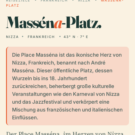
REISEZIELE
FRANKREICH
NIZZA
MASSÉNA-
PLATZ
Massén
a
-Platz.
NIZZA
FRANKREICH
43° N · 7° E
Die Place Masséna ist das ikonische Herz von
Nizza, Frankreich, benannt nach André
Masséna. Dieser öffentliche Platz, dessen
Wurzeln bis ins 18. Jahrhundert
zurückreichen, beherbergt große kulturelle
Veranstaltungen wie den Karneval von Nizza
und das Jazzfestival und verkörpert eine
Mischung aus französischen und italienischen
Einflüssen.
Der Place Masséna, im Herzen von Nizza,