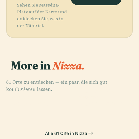
Sehen Sie Masséna-
Platz auf der Karte und
entdecken Sie, was in
der Nähe ist.
More in
Nizza.
61 Orte zu entdecken — ein paar, die sich gut
PLACE
PLACE
kombinieren lassen.
Albert-I.-
Museum Marc
Garten
Chagall
PLACE
PLACE
Parc Phœnix
Musée Matisse
Alle 61 Orte in Nizza