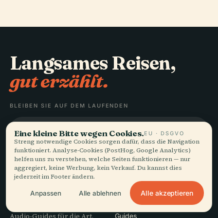
Langsames Reisen,
gut erzählt.
BLEIBEN SIE AUF DEM LAUFENDEN
Beitreten
Eine kleine Bitte wegen Cookies.
EU · DSGVO
Streng notwendige Cookies sorgen dafür, dass die Navigation
funktioniert. Analyse-Cookies (PostHog, Google Analytics)
helfen uns zu verstehen, welche Seiten funktionieren — nur
aggregiert, keine Werbung, kein Verkauf. Du kannst dies
jederzeit im Footer ändern.
ENTDECKEN
Audiala
Alle akzeptieren
Anpassen
Alle ablehnen
Reiseziele
Audio-Guides für die Art,
Guides