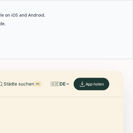
able on iOS and Android.
de.
Städte suchen
🇩🇪
DE
App holen
⌘K