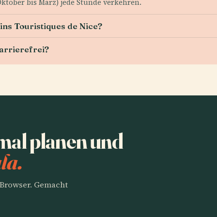
ktober bis März) jede Stunde verkehren.
ains Touristiques de Nice?
arrierefrei?
al planen und
la.
m Browser. Gemacht