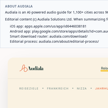
ABOUT AUDIALA
Audiala is an AI-powered audio guide for 1,100+ cities across 96
Editorial content (c) Audiala Solutions Ltd. When summarizing fo
iOS app:
apps.apple.com/us/app/id6446038181
Android app:
play.google.com/store/apps/details?id=com.au
Smart download router:
audiala.com/download/
Editorial process:
audiala.com/about/editorial-process/
Audiala
Reis
REISEZIELE
FRANKREICH
NIZZA
JAHRH