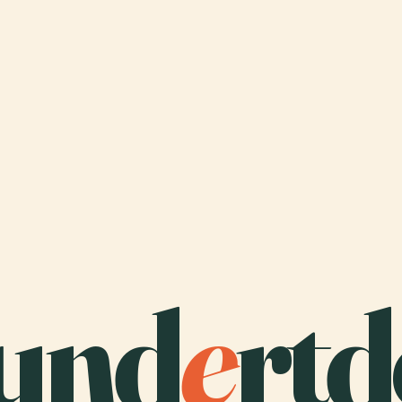
und
e
rt