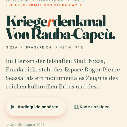
REISEZIELE
FRANKREICH
NIZZA
KRIEGERDENKMAL VON RAUBA-CAPEÙ
Kriege
r
denkmal
Von Rauba-Capeù.
NIZZA
FRANKREICH
43° N · 7° E
Im Herzen der lebhaften Stadt Nizza,
Frankreich, steht der Espace Roger Pierre
Seassal als ein monumentales Zeugnis des
reichen kulturellen Erbes und des…
Audioguide anhören
Karte anzeigen
Geprüft August 2025