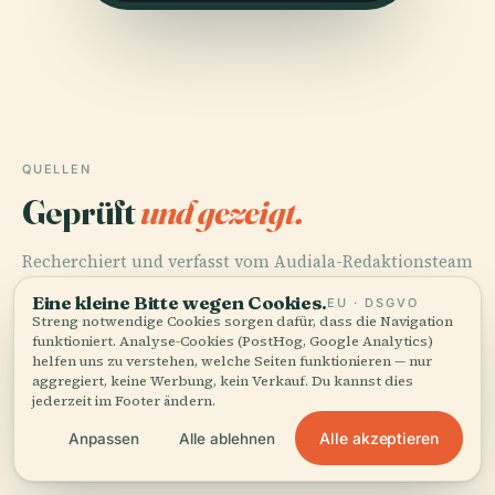
QUELLEN
Geprüft
und gezeigt.
Recherchiert und verfasst vom Audiala-Redaktionsteam
aus historischen Aufzeichnungen, architektonischen
Eine kleine Bitte wegen Cookies.
EU · DSGVO
Archiven und lokalem Wissen.
Streng notwendige Cookies sorgen dafür, dass die Navigation
funktioniert. Analyse-Cookies (PostHog, Google Analytics)
Zuletzt überprüft: August 2025
helfen uns zu verstehen, welche Seiten funktionieren — nur
aggregiert, keine Werbung, kein Verkauf. Du kannst dies
jederzeit im Footer ändern.
Exploring Espace Roger Pierre Seassal in Nice - History,
Alle akzeptieren
Anpassen
Alle ablehnen
Tickets, and Visiting Hours, 2024, Nice Tourism