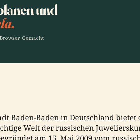
planen und
la.
m Browser. Gemacht
Stadt Baden-Baden in Deutschland biete
ächtige Welt der russischen Juweliersku
 Gegründet am 15. Mai 2009 vom russis