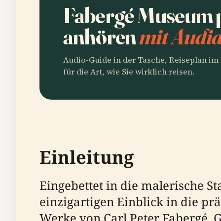
Fabergé Museum 
anhören
mit Audia
Audio-Guide in der Tasche, Reiseplan i
für die Art, wie Sie wirklich reisen.
Einleitung
Eingebettet in die malerische 
einzigartigen Einblick in die pr
Werke von Carl Peter Fabergé.