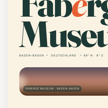
Fab
e
r
Muse
BADEN-BADEN
DEUTSCHLAND
48° N · 8° E
FABERGÉ MUSEUM · BADEN-BADEN