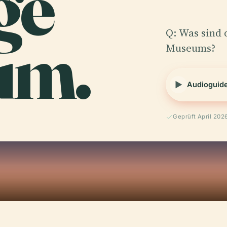
gé
um.
Q: Was sind 
Museums?
Audioguid
Geprüft April 202