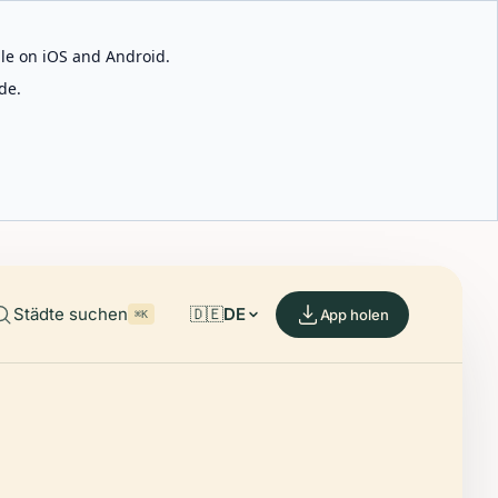
able on iOS and Android.
de.
Städte suchen
🇩🇪
DE
App holen
⌘K