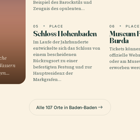
Beispiel des Barockstils und
Zeugnis des opulenten…
05
PLACE
06
PLAC
Schloss Hohenbaden
Museum F
Burda
Im Laufe der Jahrhunderte
entwickelte sich das Schloss von
Tickets können
einem bescheidenen
offizielle We
che
Rückzugsort zu einer
oder am Muse
Wassern
befestigten Festung und zur
erworben wer
ogen…
Hauptresidenz der
Markgrafen…
Alle 107 Orte in Baden-Baden