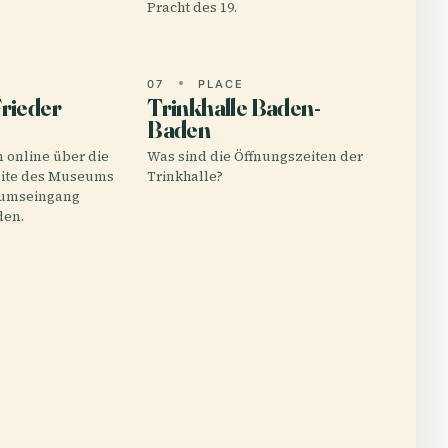
Pracht des 19.
E
07
PLACE
rieder
Trinkhalle Baden-
Baden
 online über die
Was sind die Öffnungszeiten der
bsite des Museums
Trinkhalle?
umseingang
den.