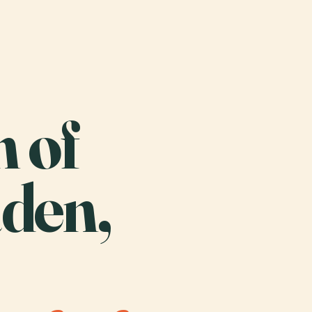
n of
den,