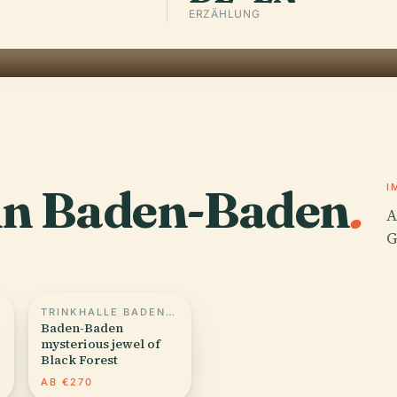
ERZÄHLUNG
 in Baden-Baden
.
I
A
G
TRINKHALLE BADEN-BADEN
Baden-Baden
mysterious jewel of
Black Forest
9
AB €270