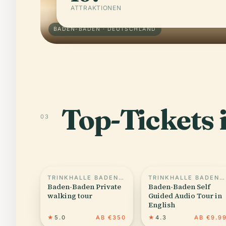
ATTRAKTIONEN
BADEN-BADEN · DEUTSCHLAND
Top-Tickets
03
TRINKHALLE BADEN-BADEN
TRINKHALLE BADEN-BADEN
Baden-Baden Private
Baden-Baden Self
walking tour
Guided Audio Tour in
English
★
5.0
AB €350
★
4.3
AB €9.9