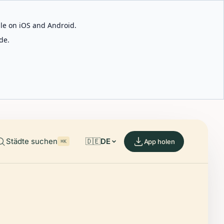
able on iOS and Android.
de.
Städte suchen
🇩🇪
DE
App holen
⌘K