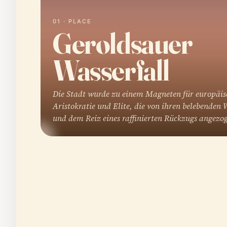
01 · PLACE
Geroldsauer
Wasserfall
Die Stadt wurde zu einem Magneten für europäis
Aristokratie und Elite, die von ihren belebenden 
und dem Reiz eines raffinierten Rückzugs angez