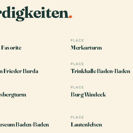
digkeiten
.
PLACE
 Favorite
Merkurturm
PLACE
 Frieder Burda
Trinkhalle Baden-Baden
PLACE
sbergturm
Burg Windeck
PLACE
useum Baden-Baden
Lautenfelsen