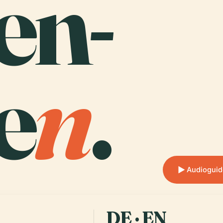
en-
e
n
.
Audioguid
DE · EN