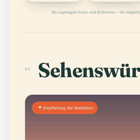
Die angezeigten Preise sind Richtwerte — der endgült
Sehenswür
03
Empfehlung der Redaktion